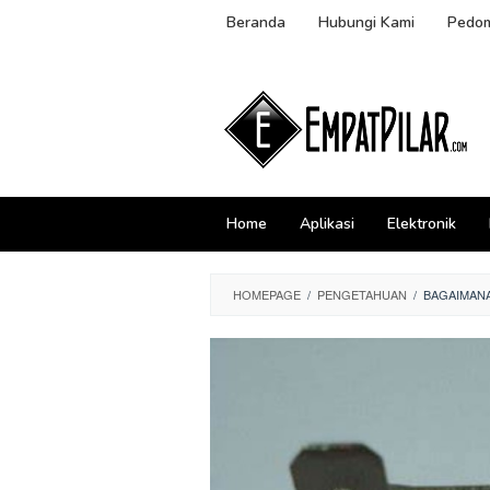
Skip
Beranda
Hubungi Kami
Pedom
to
content
Home
Aplikasi
Elektronik
HOMEPAGE
/
PENGETAHUAN
/
BAGAIMANA