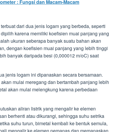
mometer : Fungsi dan Macam-Macam
a terbuat dari dua jenis logam yang berbeda, seperti
dipilih karena memiliki koefisien muai panjang yang
dalah ukuran seberapa banyak suatu bahan akan
, dengan koefisien muai panjang yang lebih tinggi
bih banyak daripada besi (0,000012 m/oC) saat
kedua jenis logam ini dipanaskan secara bersamaan.
n akan mulai meregang dan bertambah panjang lebih
metal akan mulai melengkung karena perbedaan
tuskan aliran listrik yang mengalir ke elemen
san berhenti atau dikurangi, sehingga suhu setrika
ketika suhu turun, bimetal kembali ke bentuk semula,
kembali mengalir ke elemen pemanas dan memanaskan