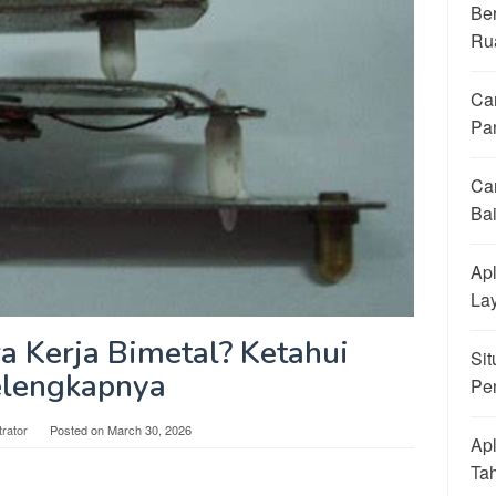
Be
Ru
Ca
Pa
Ca
Ba
Apl
La
 Kerja Bimetal? Ketahui
Sit
lengkapnya
Pe
trator
Posted on
March 30, 2026
Apl
Ta