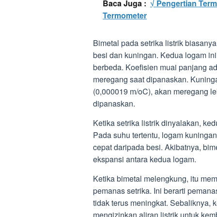
Baca Juga :
√ Pengertian Ter
Termometer
Bimetal pada setrika listrik biasany
besi dan kuningan. Kedua logam ini 
berbeda. Koefisien muai panjang a
meregang saat dipanaskan. Kuningan
(0,000019 m/oC), akan meregang le
dipanaskan.
Ketika setrika listrik dinyalakan, 
Pada suhu tertentu, logam kuninga
cepat daripada besi. Akibatnya, bi
ekspansi antara kedua logam.
Ketika bimetal melengkung, itu memu
pemanas setrika. Ini berarti pemana
tidak terus meningkat. Sebaliknya, 
mengizinkan aliran listrik untuk 