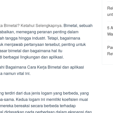
Re
unt
a Bimetal? Ketahui Selengkapnya
. Bimetal, sebuah
5 A
terabaikan, memegang peranan penting dalam
Wa
mah tangga hingga industri. Tetapi, bagaimana
uk menjawab pertanyaan tersebut, penting untuk
Pa
dasar bimetal dan bagaimana hal itu
Re
 berbagai lingkungan dan aplikasi.
ajahi Bagaimana Cara Kerja Bimetal dan aplikasi
a namun vital ini.
g terdiri dari dua jenis logam yang berbeda, yang
a-sama. Kedua logam ini memiliki koefisien muai
 mereka bereaksi secara berbeda terhadap
etal didasarkan pada perbedaan dalam ekspansi dan