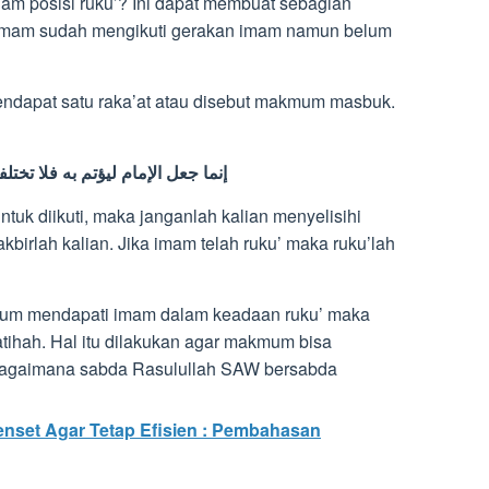
am posisi ruku’? Ini dapat membuat sebagian
imam sudah mengikuti gerakan imam namun belum
endapat satu raka’at atau disebut makmum masbuk.
إنما جعل الإمام ليؤتم به فلا تختلفو
ntuk diikuti, maka janganlah kalian menyelisihi
kbirlah kalian. Jika imam telah ruku’ maka ruku’lah
kmum mendapati imam dalam keadaan ruku’ maka
ihah. Hal itu dilakukan agar makmum bisa
agaimana sabda Rasulullah SAW bersabda
enset Agar Tetap Efisien : Pembahasan