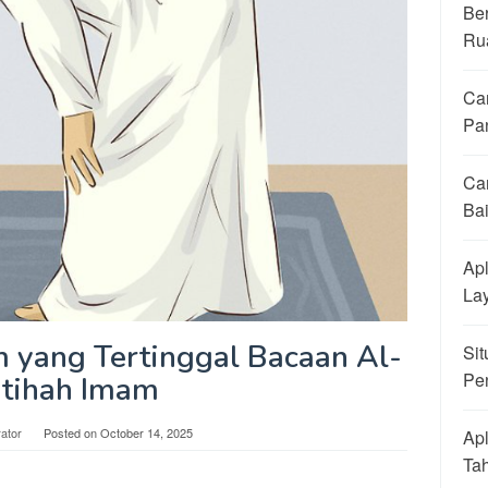
Be
Ru
Ca
Pa
Ca
Ba
Apl
La
 yang Tertinggal Bacaan Al-
Sit
Pe
atihah Imam
rator
Posted on
October 14, 2025
Apl
Ta