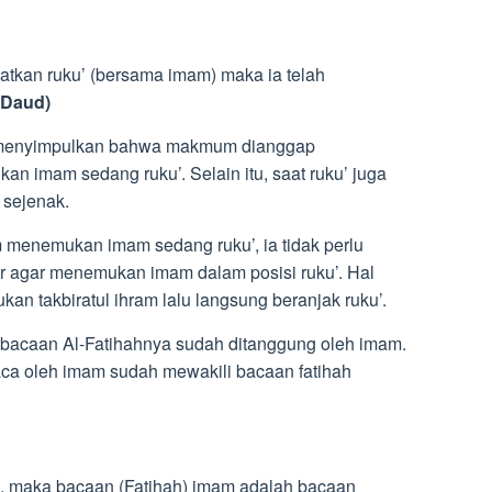
kan ruku’ (bersama imam) maka ia telah
 Daud)
a menyimpulkan bahwa makmum dianggap
n imam sedang ruku’. Selain itu, saat ruku’ juga
 sejenak.
 menemukan imam sedang ruku’, ia tidak perlu
 agar menemukan imam dalam posisi ruku’. Hal
an takbiratul ihram lalu langsung beranjak ruku’.
acaan Al-Fatihahnya sudah ditanggung oleh imam.
aca oleh imam sudah mewakili bacaan fatihah
, maka bacaan (Fatihah) imam adalah bacaan