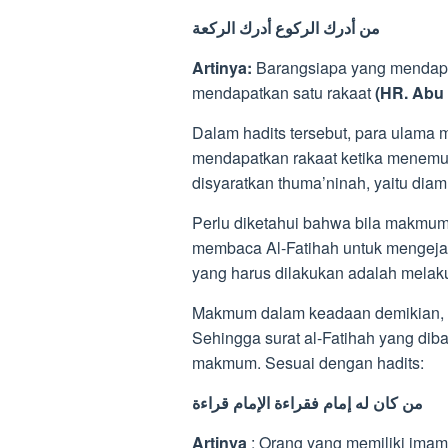
من أدرك الركوع أدرك الركعة
Artinya:
Barangsiapa yang mendapat
mendapatkan satu rakaat
(HR. Abu
Dalam hadits tersebut, para ulam
mendapatkan rakaat ketika menemuka
disyaratkan thuma’ninah, yaitu diam
Perlu diketahui bahwa bila makmum
membaca Al-Fatihah untuk mengejar
yang harus dilakukan adalah melakuk
Makmum dalam keadaan demikian, b
Sehingga surat al-Fatihah yang dib
makmum. Sesuai dengan hadits:
من كان له إمام فقراءة الإمام قراءة
Artinya
: Orang yang memiliki imam