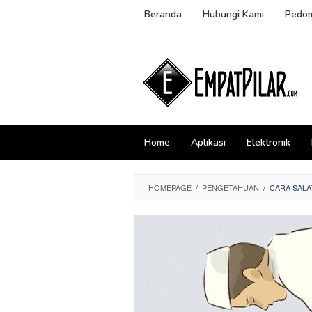
Skip
Beranda
Hubungi Kami
Pedom
to
content
Home
Aplikasi
Elektronik
HOMEPAGE
/
PENGETAHUAN
/
CARA SALA