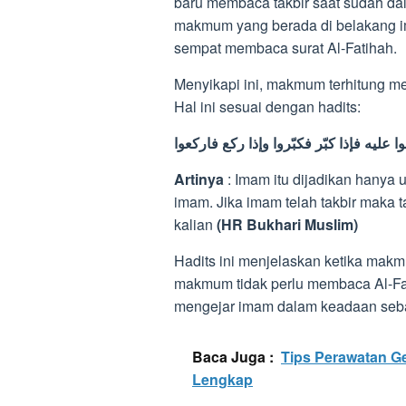
baru membaca takbir saat sudah dal
makmum yang berada di belakang 
sempat membaca surat Al-Fatihah.
Menyikapi ini, makmum terhitung m
Hal ini sesuai dengan hadits:
ا عليه فإذا كبّر فكبّروا وإذا ركع فاركعوا
Artinya
: Imam itu dijadikan hanya u
imam. Jika imam telah takbir maka ta
kalian
(HR Bukhari Muslim)
Hadits ini menjelaskan ketika ma
makmum tidak perlu membaca Al-Fat
mengejar imam dalam keadaan seb
Baca Juga :
Tips Perawatan G
Lengkap