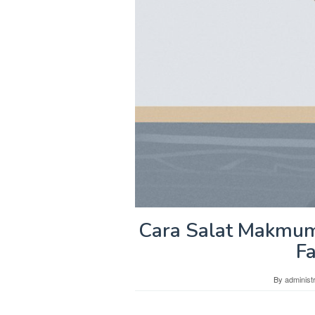
Cara Salat Makmum
F
By
administ