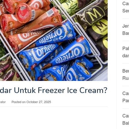
Ca
Se
Jen
Ba
Pa
da
Be
Ru
dar Untuk Freezer Ice Cream?
Ca
Pa
rator
Posted on
October 27, 2025
Ca
Ba