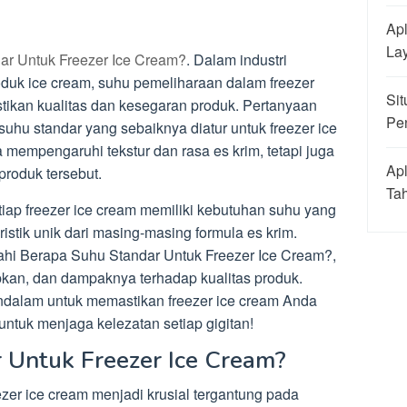
Apl
La
ar Untuk Freezer Ice Cream?
. Dalam industri
uk ice cream, suhu pemeliharaan dalam freezer
Sit
tikan kualitas dan kesegaran produk. Pertanyaan
Pe
uhu standar yang sebaiknya diatur untuk freezer ice
 mempengaruhi tekstur dan rasa es krim, tetapi juga
Apl
roduk tersebut.
Ta
ap freezer ice cream memiliki kebutuhan suhu yang
istik unik dari masing-masing formula es krim.
ajahi Berapa Suhu Standar Untuk Freezer Ice Cream?,
kan, dan dampaknya terhadap kualitas produk.
dalam untuk memastikan freezer ice cream Anda
untuk menjaga kelezatan setiap gigitan!
 Untuk Freezer Ice Cream?
zer ice cream menjadi krusial tergantung pada