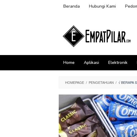
Skip
Beranda
Hubungi Kami
Pedom
to
content
Home
Aplikasi
Elektronik
HOMEPAGE
/
PENGETAHUAN
/
√ BERAPA 