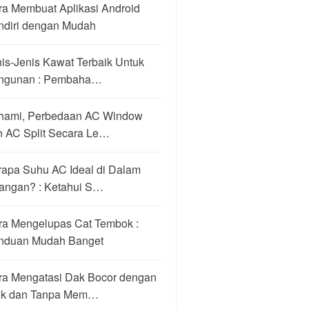
ra Membuat Aplikasi Android
ndiri dengan Mudah
is-Jenis Kawat Terbaik Untuk
ngunan : Pembaha…
hami, Perbedaan AC Window
n AC Split Secara Le…
rapa Suhu AC Ideal di Dalam
angan? : Ketahui S…
ra Mengelupas Cat Tembok :
nduan Mudah Banget
ra Mengatasi Dak Bocor dengan
ik dan Tanpa Mem…