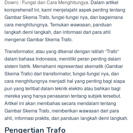
Down) : Fungsi dan Cara Menghitungya
. Dalam artikel
komprehensif ini, kami menjelajahi aspek penting tentang
Gambar Skema Trafo, fungsi-fungsi nya, dan bagaimana
cara menghitungnya. Temukan wawasan, panduan
langkah demi langkah, dan informasi dari para ahli
mengenai Gambar Skema Trafo.
Transformator, atau yang dikenal dengan istilah “Trafo”
dalam bahasa Indonesia, memiliki peran penting dalam
sistem listrik. Memahami representasi skematik (Gambar
Skema Trafo) dari transformator, fungsi-fungsi nya, dan
cara menghitungnya menjadi hal yang penting bagi siapa
pun yang terlibat dalam teknik elektro atau bahkan bagi
mereka yang hanya penasaran tentang subjek tersebut.
Artikel ini akan membahas secara mendalam tentang
Gambar Skema Trafo, memberikan wawasan dari para
ahli, informasi praktis, dan panduan langkah demi langkah.
Pengertian Trafo