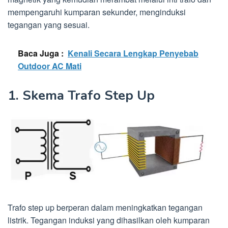
mempengaruhi kumparan sekunder, menginduksi
tegangan yang sesuai.
Baca Juga :
Kenali Secara Lengkap Penyebab
Outdoor AC Mati
1. Skema Trafo Step Up
Trafo step up berperan dalam meningkatkan tegangan
listrik. Tegangan induksi yang dihasilkan oleh kumparan