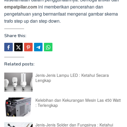
empatpilar.com
ini memberikan pencerahan dan
pengetahuan yang bermanfaat mengenai gambar skema
trafo step up dan step down.
Share this:
Related posts:
Jenis-Jenis Lampu LED : Ketahui Secara
Lengkap
Kelebihan dan Kekurangan Mesin Las 450 Watt
: Terlengkap
Jenis-Jenis Solder dan Fungsinya : Ketahui