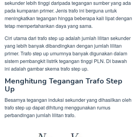
sekunder lebih tinggi daripada tegangan sumber yang ada
pada kumparan primer. Jenis trafo ini berguna untuk
meningkatkan tegangan hingga beberapa kali lipat dengan
tetap mempertahankan daya yang sama.
Ciri utama dari trafo step up adalah jumlah lilitan sekunder
yang lebih banyak dibandingkan dengan jumlah lilitan
primer. Trafo step up umumnya banyak digunakan dalam
sistem pembangkit listrik tegangan tinggi PLN. Di bawah
ini adalah gambar skema trafo step up.
Menghitung Tegangan Trafo Step
Up
Besarnya tegangan induksi sekunder yang dihasilkan oleh
trafo step up dapat dihitung menggunakan rumus
perbandingan jumlah lilitan trafo.