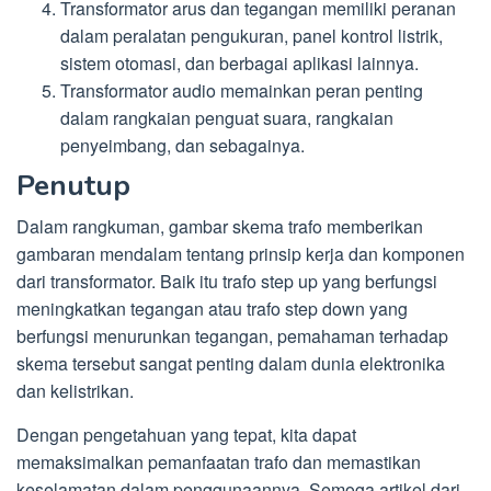
Transformator arus dan tegangan memiliki peranan
dalam peralatan pengukuran, panel kontrol listrik,
sistem otomasi, dan berbagai aplikasi lainnya.
Transformator audio memainkan peran penting
dalam rangkaian penguat suara, rangkaian
penyeimbang, dan sebagainya.
Penutup
Dalam rangkuman, gambar skema trafo memberikan
gambaran mendalam tentang prinsip kerja dan komponen
dari transformator. Baik itu trafo step up yang berfungsi
meningkatkan tegangan atau trafo step down yang
berfungsi menurunkan tegangan, pemahaman terhadap
skema tersebut sangat penting dalam dunia elektronika
dan kelistrikan.
Dengan pengetahuan yang tepat, kita dapat
memaksimalkan pemanfaatan trafo dan memastikan
keselamatan dalam penggunaannya. Semoga artikel dari