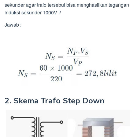
sekunder agar trafo tersebut bisa menghasilkan tegangan
induksi sekunder 1000V ?
Jawab :
2. Skema Trafo Step Down