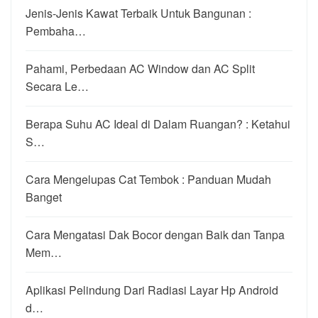
Jenis-Jenis Kawat Terbaik Untuk Bangunan :
Pembaha…
Pahami, Perbedaan AC Window dan AC Split
Secara Le…
Berapa Suhu AC Ideal di Dalam Ruangan? : Ketahui
S…
Cara Mengelupas Cat Tembok : Panduan Mudah
Banget
Cara Mengatasi Dak Bocor dengan Baik dan Tanpa
Mem…
Aplikasi Pelindung Dari Radiasi Layar Hp Android
d…