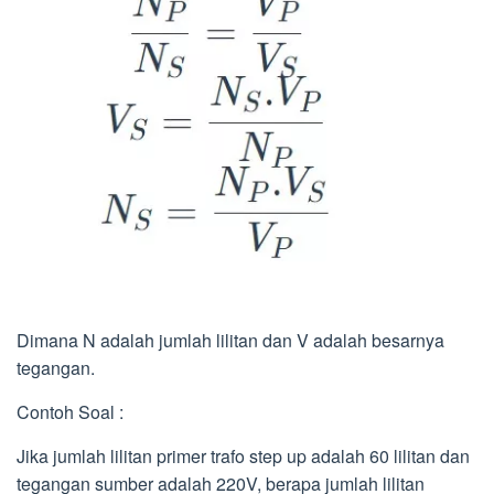
Dimana N adalah jumlah lilitan dan V adalah besarnya
tegangan.
Contoh Soal :
Jika jumlah lilitan primer trafo step up adalah 60 lilitan dan
tegangan sumber adalah 220V, berapa jumlah lilitan