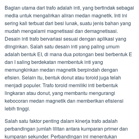
Bagian utama dari trafo adalah inti, yang bertindak sebagai
media untuk mengalirkan aliran medan magnetik. Inti ini
sering kali terbuat dari besi lunak, suatu jenis bahan yang
mudah mengalami magnetisasi dan demagnetisasi.
Desain inti trafo bervariasi sesuai dengan aplikasi yang
diinginkan. Salah satu desain inti yang paling umum
adalah bentuk EI, di mana dua potongan besi berbentuk E
dan I saling berdekatan membentuk inti yang
memungkinkan medan magnetik berpindah dengan
efisien. Selain itu, bentuk donut atau toroid juga telah
menjadi populer. Trafo toroid memiliki inti berbentuk
lingkaran atau donut, yang membantu mengurangi
kebocoran medan magnetik dan memberikan efisiensi
lebih tinggi.
Salah satu faktor penting dalam kinerja trafo adalah
perbandingan jumlah lilitan antara kumparan primer dan
kumparan sekunder. Perbandingan ini menentukan