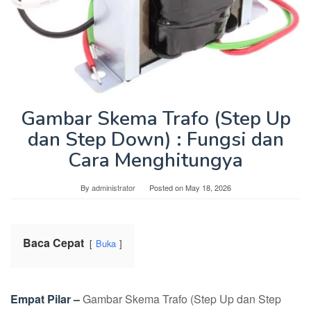
Gambar Skema Trafo (Step Up
dan Step Down) : Fungsi dan
Cara Menghitungya
By
administrator
Posted on
May 18, 2026
Baca Cepat
Buka
Empat Pilar –
Gambar Skema Trafo (Step Up dan Step