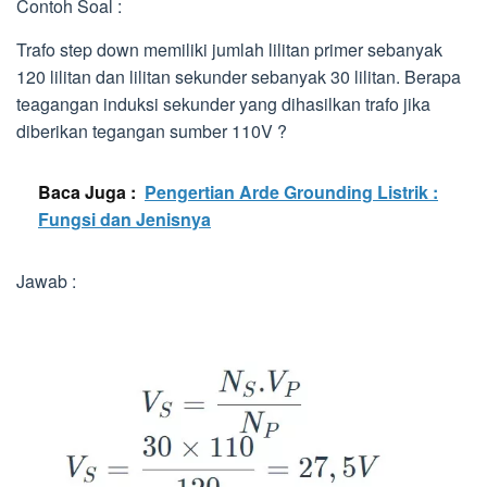
Contoh Soal :
Trafo step down memiliki jumlah lilitan primer sebanyak
120 lilitan dan lilitan sekunder sebanyak 30 lilitan. Berapa
teagangan induksi sekunder yang dihasilkan trafo jika
diberikan tegangan sumber 110V ?
Baca Juga :
Pengertian Arde Grounding Listrik :
Fungsi dan Jenisnya
Jawab :