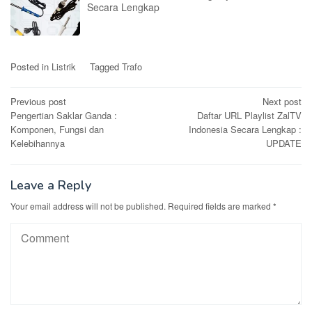
Secara Lengkap
Posted in
Listrik
Tagged
Trafo
Post
Previous post
Next post
Pengertian Saklar Ganda :
Daftar URL Playlist ZalTV
navigation
Komponen, Fungsi dan
Indonesia Secara Lengkap :
Kelebihannya
UPDATE
Leave a Reply
Your email address will not be published.
Required fields are marked
*