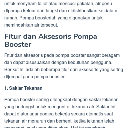
untuk menyiram toilet atau mencuci pakaian, air perlu
dipompa keluar dari tangki dan didistribusikan ke dalam
rumah. Pompa boosterlah yang digunakan untuk
memindahkan air tersebut.
Fitur dan Aksesoris Pompa
Booster
Fitur dan aksesoris pada pompa booster sangat beragam
dan dapat disesuaikan dengan kebutuhan pengguna.
Berikut ini adalah beberapa fitur dan aksesoris yang sering
dijumpai pada pompa booster:
1. Saklar Tekanan
Pompa booster sering dilengkapi dengan saklar tekanan
yang berfungsi untuk mengontrol tekanan air. Saklar ini
dapat diatur agar pompa bekerja secara otomatis saat
tekanan air menurun dan berhenti ketika tekanan telah
mencapai level yang diinginkan. Hal ini membantu