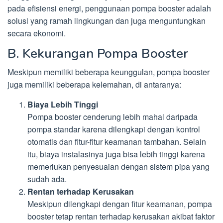
pada efisiensi energi, penggunaan pompa booster adalah
solusi yang ramah lingkungan dan juga menguntungkan
secara ekonomi.
B. Kekurangan Pompa Booster
Meskipun memiliki beberapa keunggulan, pompa booster
juga memiliki beberapa kelemahan, di antaranya:
Biaya Lebih Tinggi
Pompa booster cenderung lebih mahal daripada
pompa standar karena dilengkapi dengan kontrol
otomatis dan fitur-fitur keamanan tambahan. Selain
itu, biaya instalasinya juga bisa lebih tinggi karena
memerlukan penyesuaian dengan sistem pipa yang
sudah ada.
Rentan terhadap Kerusakan
Meskipun dilengkapi dengan fitur keamanan, pompa
booster tetap rentan terhadap kerusakan akibat faktor