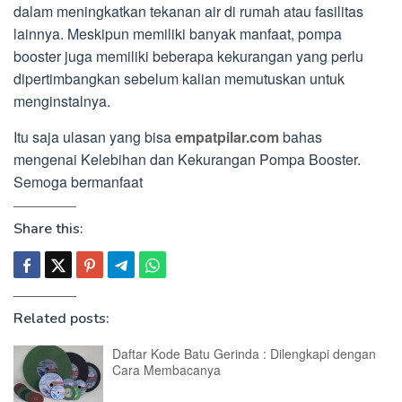
dalam meningkatkan tekanan air di rumah atau fasilitas
lainnya. Meskipun memiliki banyak manfaat, pompa
booster juga memiliki beberapa kekurangan yang perlu
dipertimbangkan sebelum kalian memutuskan untuk
menginstalnya.
Itu saja ulasan yang bisa
empatpilar.com
bahas
mengenai Kelebihan dan Kekurangan Pompa Booster.
Semoga bermanfaat
Share this:
Related posts:
Daftar Kode Batu Gerinda : Dilengkapi dengan
Cara Membacanya