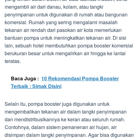
mengambil air dari danau, kolam, atau tangki
penyimpanan untuk digunakan di rumah atau bangunan
komersial. Rumah yang sering mengalami masalah
tekanan air rendah dari pasokan air kota memerlukan
bantuan pompa untuk meningkatkan tekanan air. Di sisi
lain, sebuah hotel membutuhkan pompa booster komersial
berukuran besar untuk mengalirkan air hingga ke lantai
teratas.
Baca Juga :
10 Rekomendasi Pompa Booster
Terbaik : Simak Disini
Selain itu, pompa booster juga digunakan untuk
mengembalikan tekanan air dalam tangki penyimpanan
dan mendistribusikannya ke keran atau seluruh rumah.
Contohnya, dalam sistem pemanenan air hujan, air
disimpan dalam tangki penyimpanan. Agar bisa digunakan