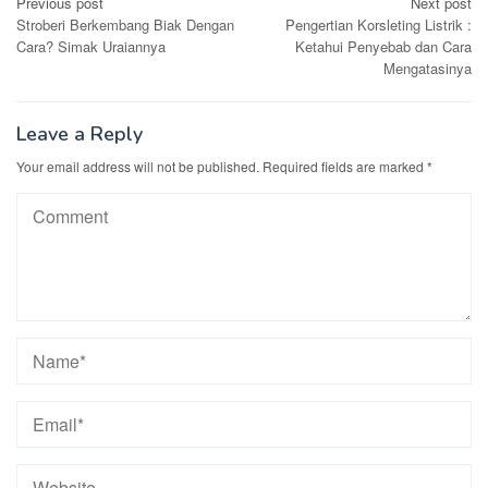
Post
Previous post
Next post
Stroberi Berkembang Biak Dengan
Pengertian Korsleting Listrik :
navigation
Cara? Simak Uraiannya
Ketahui Penyebab dan Cara
Mengatasinya
Leave a Reply
Your email address will not be published.
Required fields are marked
*