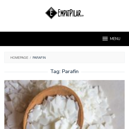
Skip
to
content
MENU
HOMEPAGE
/
PARAFIN
Tag:
Parafin