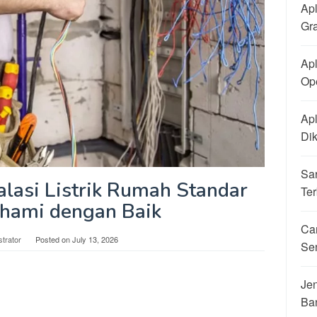
Apl
Gra
Apl
Ope
Apl
Di
Sa
alasi Listrik Rumah Standar
Ter
ahami dengan Baik
Ca
strator
Posted on
July 13, 2026
Se
Jen
Ba