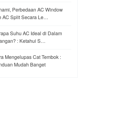
hami, Perbedaan AC Window
n AC Split Secara Le…
rapa Suhu AC Ideal di Dalam
angan? : Ketahui S…
ra Mengelupas Cat Tembok :
nduan Mudah Banget