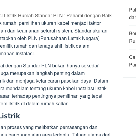
Pa
si Listrik Rumah Standar PLN : Pahami dengan Baik
.
da
k rumah, pemilihan ukuran kabel menjadi faktor
an dan keamanan seluruh sistem. Standar ukuran
Be
ditetapkan oleh PLN (Perusahaan Listrik Negara)
Ru
milik rumah dan tenaga ahli listrik dalam
manan instalasi.
Ca
Pa
uai dengan Standar PLN bukan hanya sekedar
i juga merupakan langkah penting dalam
strik dan menjaga kelancaran pasokan daya. Dalam
ra mendalam tentang ukuran kabel instalasi listrik
an terhadap pentingnya pemilihan yang tepat
em listrik di dalam rumah kalian.
istrik
kaian proses yang melibatkan pemasangan dan
suatu bangunan atau area tertentu. Tujuan utama dari