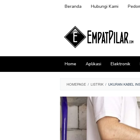
Skip
Beranda
Hubungi Kami
Pedom
to
content
Home
Aplikasi
Elektronik
HOMEPAGE
/
LISTRIK
/
UKURAN KABEL INS