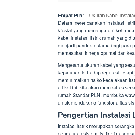
Empat Pilar –
Ukuran Kabel Instala
Dalam merencanakan instalasi listri
krusial yang memengaruhi kehandal
kabel instalasi listrik rumah yang 
menjadi panduan utama bagi para pe
memastikan kinerja optimal dan kea
Mengetahui ukuran kabel yang ses
kepatuhan terhadap regulasi, tetap
meminimalkan risiko kecelakaan li
artikel ini, kita akan membahas seca
rumah Standar PLN, membuka wawas
untuk mendukung fungsionalitas sist
Pengertian Instalasi L
Instalasi listrik merupakan serang
pengaturan sistem listrik di dalam 