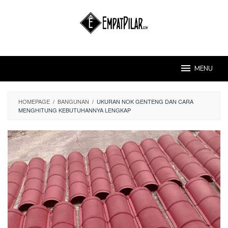
Skip
to
content
MENU
HOMEPAGE
/
BANGUNAN
/
UKURAN NOK GENTENG DAN CARA
MENGHITUNG KEBUTUHANNYA LENGKAP