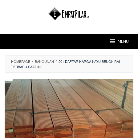
Skip
to
content
MENU
HOMEPAGE
/
BANGUNAN
/
20+ DAFTAR HARGA KAYU BENGKIRAI
TERBARU SAAT INI