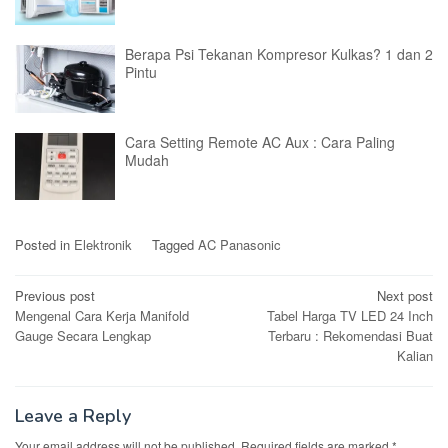
Berapa Psi Tekanan Kompresor Kulkas? 1 dan 2
Pintu
Cara Setting Remote AC Aux : Cara Paling
Mudah
Posted in
Elektronik
Tagged
AC Panasonic
Post
Previous post
Next post
Mengenal Cara Kerja Manifold
Tabel Harga TV LED 24 Inch
navigation
Gauge Secara Lengkap
Terbaru : Rekomendasi Buat
Kalian
Leave a Reply
Your email address will not be published.
Required fields are marked
*