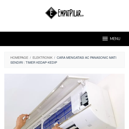
Skip
to
content
MENU
HOMEPAGE
/
ELEKTRONIK
/
CARA MENGATASI AC PANASONIC MATI
SENDIRI : TIMER KEDAP-KEDIP