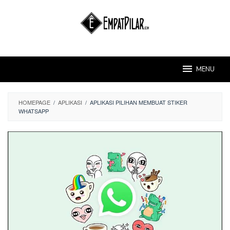
Skip
to
content
MENU
HOMEPAGE
/
APLIKASI
/
APLIKASI PILIHAN MEMBUAT STIKER
WHATSAPP