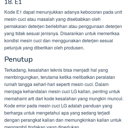
18. E1
Kode E1 dapat menunjukkan adanya kebocoran pada unit
mesin cuci atau masalah yang disebabkan oleh
pemakaian deterjen berlebihan atau penggunaan deterjen
yang tidak sesuai jenisnya. Disarankan untuk memeriksa
kondisi mesin cuci dan menggunakan deterjen sesuai
petunjuk yang diberikan oleh produsen.
Penutup
Terkadang, kesalahan teknis bisa menjadi hal yang
membingungkan, terutama ketika melibatkan peralatan
rumah tangga sehari-hari seperti mesin cuci. Dalam
menjaga kehandalan mesin cuci LG kalian, penting untuk
memahami arti dari kode kesalahan yang mungkin muncul.
Kode error pada mesin cuci LG adalah panduan yang
berharga untuk mengetahui apa yang sedang terjadi
dengan perangkat kalian dan memungkinkan kalian untuk
mengambil tindakan yang diperlukan.