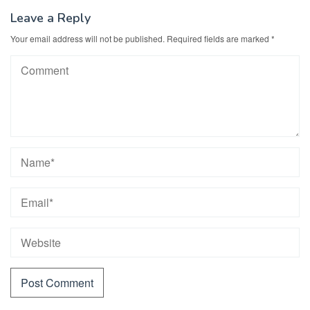
Leave a Reply
Your email address will not be published.
Required fields are marked
*