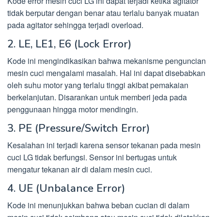
Kode error mesin cuci LG ini dapat terjadi ketika agitator
tidak berputar dengan benar atau terlalu banyak muatan
pada agitator sehingga terjadi overload.
2. LE, LE1, E6 (Lock Error)
Kode ini mengindikasikan bahwa mekanisme penguncian
mesin cuci mengalami masalah. Hal ini dapat disebabkan
oleh suhu motor yang terlalu tinggi akibat pemakaian
berkelanjutan. Disarankan untuk memberi jeda pada
penggunaan hingga motor mendingin.
3. PE (Pressure/Switch Error)
Kesalahan ini terjadi karena sensor tekanan pada mesin
cuci LG tidak berfungsi. Sensor ini bertugas untuk
mengatur tekanan air di dalam mesin cuci.
4. UE (Unbalance Error)
Kode ini menunjukkan bahwa beban cucian di dalam