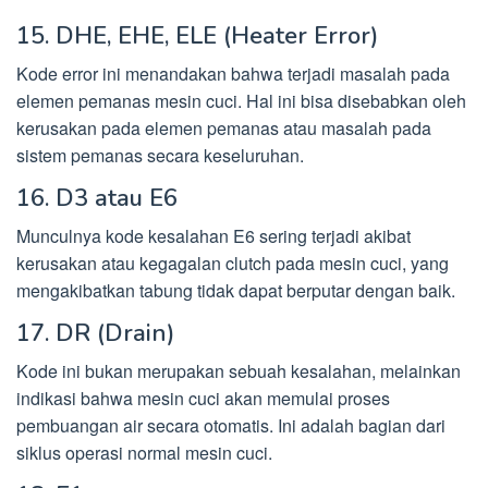
15. DHE, EHE, ELE (Heater Error)
Kode error ini menandakan bahwa terjadi masalah pada
elemen pemanas mesin cuci. Hal ini bisa disebabkan oleh
kerusakan pada elemen pemanas atau masalah pada
sistem pemanas secara keseluruhan.
16. D3 atau E6
Munculnya kode kesalahan E6 sering terjadi akibat
kerusakan atau kegagalan clutch pada mesin cuci, yang
mengakibatkan tabung tidak dapat berputar dengan baik.
17. DR (Drain)
Kode ini bukan merupakan sebuah kesalahan, melainkan
indikasi bahwa mesin cuci akan memulai proses
pembuangan air secara otomatis. Ini adalah bagian dari
siklus operasi normal mesin cuci.