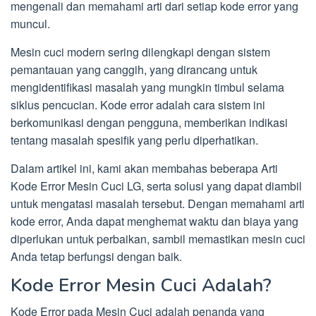
mengenali dan memahami arti dari setiap kode error yang
muncul.
Mesin cuci modern sering dilengkapi dengan sistem
pemantauan yang canggih, yang dirancang untuk
mengidentifikasi masalah yang mungkin timbul selama
siklus pencucian. Kode error adalah cara sistem ini
berkomunikasi dengan pengguna, memberikan indikasi
tentang masalah spesifik yang perlu diperhatikan.
Dalam artikel ini, kami akan membahas beberapa Arti
Kode Error Mesin Cuci LG, serta solusi yang dapat diambil
untuk mengatasi masalah tersebut. Dengan memahami arti
kode error, Anda dapat menghemat waktu dan biaya yang
diperlukan untuk perbaikan, sambil memastikan mesin cuci
Anda tetap berfungsi dengan baik.
Kode Error Mesin Cuci Adalah?
Kode Error pada Mesin Cuci adalah penanda yang