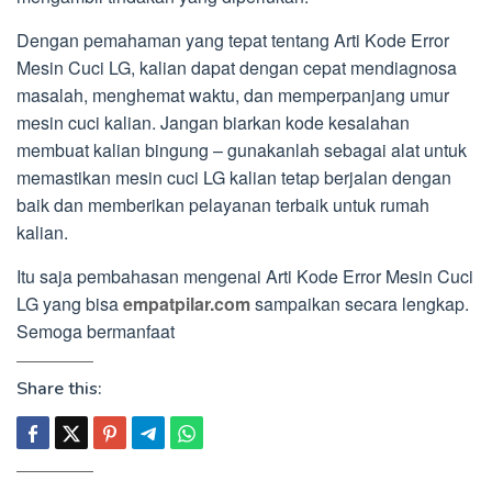
Dengan pemahaman yang tepat tentang Arti Kode Error
Mesin Cuci LG, kalian dapat dengan cepat mendiagnosa
masalah, menghemat waktu, dan memperpanjang umur
mesin cuci kalian. Jangan biarkan kode kesalahan
membuat kalian bingung – gunakanlah sebagai alat untuk
memastikan mesin cuci LG kalian tetap berjalan dengan
baik dan memberikan pelayanan terbaik untuk rumah
kalian.
Itu saja pembahasan mengenai Arti Kode Error Mesin Cuci
LG yang bisa
empatpilar.com
sampaikan secara lengkap.
Semoga bermanfaat
Share this: