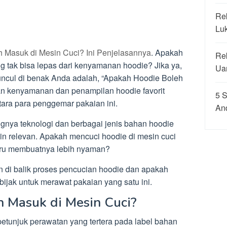
Re
Luk
 Masuk di Mesin Cuci? Ini Penjelasannya
. Apakah
Re
ng tak bisa lepas dari kenyamanan hoodie? Jika ya,
Ua
ncul di benak Anda adalah, “Apakah Hoodie Boleh
an kenyamanan dan penampilan hoodie favorit
5 
tara para penggemar pakaian ini.
And
nya teknologi dan berbagai jenis bahan hoodie
kin relevan. Apakah mencuci hoodie di mesin cuci
stru membuatnya lebih nyaman?
an di balik proses pencucian hoodie dan apakah
bijak untuk merawat pakaian yang satu ini.
 Masuk di Mesin Cuci?
etunjuk perawatan yang tertera pada label bahan