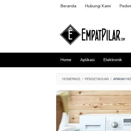
Skip
Beranda
Hubungi Kami
Pedom
to
content
Home
Aplikasi
Elektronik
HOMEPAGE
/
PENGETAHUAN
/
APAKAH HO