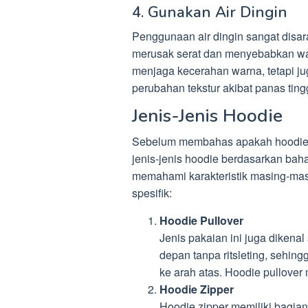
4. Gunakan Air Dingin
Penggunaan air dingin sangat disar
merusak serat dan menyebabkan war
menjaga kecerahan warna, tetapi ju
perubahan tekstur akibat panas tingg
Jenis-Jenis Hoodie
Sebelum membahas apakah hoodie bo
jenis-jenis hoodie berdasarkan ba
memahami karakteristik masing-mas
spesifik:
Hoodie Pullover
Jenis pakaian ini juga dikena
depan tanpa ritsleting, sehi
ke arah atas. Hoodie pullove
Hoodie Zipper
Hoodie zipper memiliki bagian 