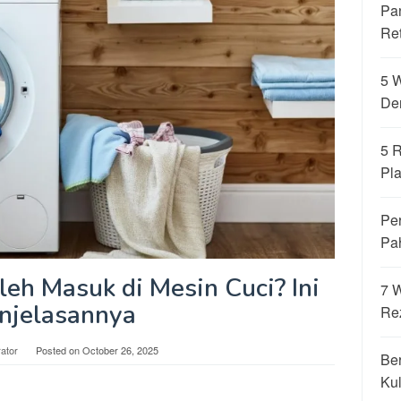
Pa
Re
5 
De
5 
Pla
Per
Pa
eh Masuk di Mesin Cuci? Ini
7 
njelasannya
Re
rator
Posted on
October 26, 2025
Be
Kul