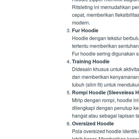
Ritsleting ini memudahkan p
cepat, memberikan fleksibilit
modern.
Fur Hoodie
Hoodie dengan tekstur berbulu
tertentu memberikan sentuhan 
Fur hoodie sering digunakan se
Training Hoodie
Didesain khusus untuk aktivita
dan memberikan kenyamanan ser
tubuh (slim fit) untuk mendukun
Rompi Hoodie (Sleeveless H
Mirip dengan rompi, hoodie ini
dilengkapi dengan penutup ke
hangat atau sebagai lapisan t
Oversized Hoodie
Pola oversized hoodie identi
lebih besar. Memberikan kesa