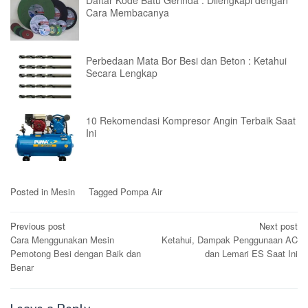
Daftar Kode Batu Gerinda : Dilengkapi dengan
Cara Membacanya
Perbedaan Mata Bor Besi dan Beton : Ketahui
Secara Lengkap
10 Rekomendasi Kompresor Angin Terbaik Saat
Ini
Posted in
Mesin
Tagged
Pompa Air
Post
Previous post
Next post
Cara Menggunakan Mesin
Ketahui, Dampak Penggunaan AC
navigation
Pemotong Besi dengan Baik dan
dan Lemari ES Saat Ini
Benar