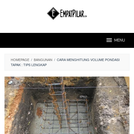
Skip
to
content
MENU
HOMEPAGE
/
BANGUNAN
/
CARA MENGHITUNG VOLUME PONDASI
TAPAK : TIPS LENGKAP