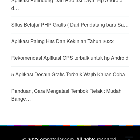
Aplikasi Pelindung Dari Radiasi Layar Hp Android
d…
Situs Belajar PHP Gratis ( Dari Pendatang baru Sa…
Aplikasi Paling Hits Dan Kekinian Tahun 2022
Rekomendasi Aplikasi GPS terbaik untuk hp Android
5 Aplikasi Desain Grafis Terbaik Wajib Kalian Coba
Panduan, Cara Mengatasi Tembok Retak : Mudah
Bange…
© 2023
empatpilar.com.
All rights reserved.