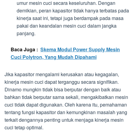
umur mesin cuci secara keseluruhan. Dengan
demikian, peran kapasitor tidak hanya terbatas pada
kinerja saat ini, tetapi juga berdampak pada masa
pakai dan keandalan mesin cuci dalam jangka
panjang.
Baca Juga :
Skema Modul Power Supply Mesin
Cuci Polytron, Yang Mudah Dipahami
Jika kapasitor mengalami kerusakan atau kegagalan,
kinerja mesin cuci dapat terganggu secara signifikan.
Dinamo mungkin tidak bisa berputar dengan baik atau
bahkan tidak berputar sama sekali, mengakibatkan mesin
cuci tidak dapat digunakan. Oleh karena itu, pemahaman
tentang fungsi kapasitor dan kemungkinan masalah yang
terkait dengannya penting untuk menjaga kinerja mesin
cuci tetap optimal.