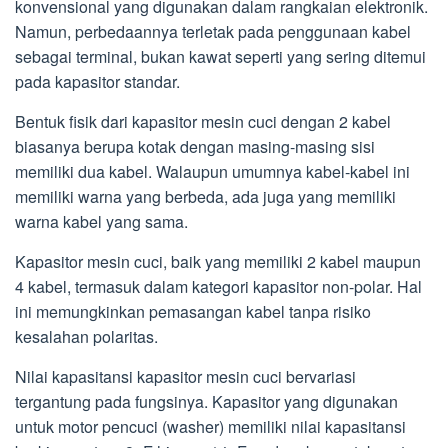
konvensional yang digunakan dalam rangkaian elektronik.
Namun, perbedaannya terletak pada penggunaan kabel
sebagai terminal, bukan kawat seperti yang sering ditemui
pada kapasitor standar.
Bentuk fisik dari kapasitor mesin cuci dengan 2 kabel
biasanya berupa kotak dengan masing-masing sisi
memiliki dua kabel. Walaupun umumnya kabel-kabel ini
memiliki warna yang berbeda, ada juga yang memiliki
warna kabel yang sama.
Kapasitor mesin cuci, baik yang memiliki 2 kabel maupun
4 kabel, termasuk dalam kategori kapasitor non-polar. Hal
ini memungkinkan pemasangan kabel tanpa risiko
kesalahan polaritas.
Nilai kapasitansi kapasitor mesin cuci bervariasi
tergantung pada fungsinya. Kapasitor yang digunakan
untuk motor pencuci (washer) memiliki nilai kapasitansi