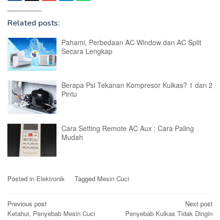
Related posts:
Pahami, Perbedaan AC Window dan AC Split
Secara Lengkap
Berapa Psi Tekanan Kompresor Kulkas? 1 dan 2
Pintu
Cara Setting Remote AC Aux : Cara Paling
Mudah
Posted in
Elektronik
Tagged
Mesin Cuci
Post
Previous post
Next post
Ketahui, Penyebab Mesin Cuci
Penyebab Kulkas Tidak Dingin
navigation