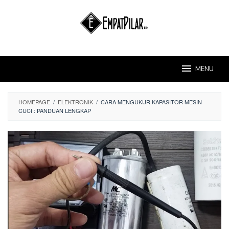
Skip
to
content
MENU
HOMEPAGE
/
ELEKTRONIK
/
CARA MENGUKUR KAPASITOR MESIN
CUCI : PANDUAN LENGKAP