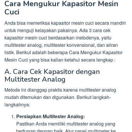
Cara Mengukur Kapasitor Mesin
Cuci
Anda bisa memeriksa kapasitor mesin cuci secara mandiri
untuk menguji kelayakan pakainya. Ada 3 cara cek
kapasitor mesin cuci berdasarkan metodenya, yaitu
multitester analog, multitester konvensional, dan aliran
listik. Berikut adalah beberapa Cara Mengukur Kapasitor
Mesin Cuci yang bisa kalian ketahui secara lengkap :
A. Cara Cek Kapasitor dengan
Multitester Analog
Metode ini dianggap praktis karena multitester analog
mudah ditemukan dan digunakan. Berikut langkah-
langkahnya:
Persiapkan Multitester Analog:
Pastikan Anda memiliki multitester analog yang
berfungsi dengan baik. Atur panel multimeter ke