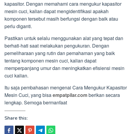
kapasitor. Dengan memahami cara mengukur kapasitor
mesin cuci, kalian dapat mengidentifikasi apakah
komponen tersebut masih berfungsi dengan baik atau
perlu diganti.
Pastikan untuk selalu menggunakan alat yang tepat dan
berhati-hati saat melakukan pengukuran. Dengan
pemeliharaan yang rutin dan pemahaman yang baik
tentang komponen mesin cuci, kalian dapat
memperpanjang umur dan meningkatkan efisiensi mesin
cuci kalian.
Itu saja pembahasan mengenai Cara Mengukur Kapasitor
Mesin Cuci, yang bisa
empatpilar.com
berikan secara
lengkap. Semoga bermanfaat
Share this: