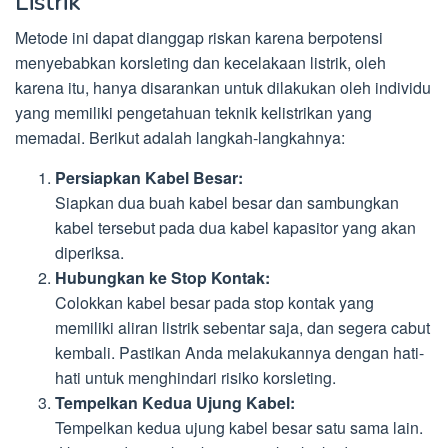
Listrik
Metode ini dapat dianggap riskan karena berpotensi
menyebabkan korsleting dan kecelakaan listrik, oleh
karena itu, hanya disarankan untuk dilakukan oleh individu
yang memiliki pengetahuan teknik kelistrikan yang
memadai. Berikut adalah langkah-langkahnya:
Persiapkan Kabel Besar:
Siapkan dua buah kabel besar dan sambungkan
kabel tersebut pada dua kabel kapasitor yang akan
diperiksa.
Hubungkan ke Stop Kontak:
Colokkan kabel besar pada stop kontak yang
memiliki aliran listrik sebentar saja, dan segera cabut
kembali. Pastikan Anda melakukannya dengan hati-
hati untuk menghindari risiko korsleting.
Tempelkan Kedua Ujung Kabel:
Tempelkan kedua ujung kabel besar satu sama lain.