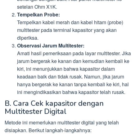
setelan Ohm X1K.
Tempelkan Probe:
Tempelkan kabel merah dan kabel hitam (probe)
multitester pada terminal kapasitor yang akan
diperiksa.
Observasi Jarum Multitester:
Amati hasil pemeriksaan pada layar multitester. Jika
jarum bergerak ke kanan dan kemudian kembali ke
kiri, ini menunjukkan bahwa kapasitor dalam
keadaan baik dan tidak rusak. Namun, jika jarum
hanya bergerak ke kanan tanpa kembali ke kiri, hal
ini mengindikasikan bahwa kapasitor telah rusak.
B. Cara Cek kapasitor dengan
Multitester Digital
Metode ini memerlukan multitester digital yang telah
disiapkan. Berikut langkah-langkahnya: