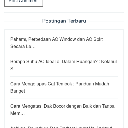
Postingan Terbaru
Pahami, Perbedaan AC Window dan AC Split
Secara Le…
Berapa Suhu AC Ideal di Dalam Ruangan? : Ketahui
S…
Cara Mengelupas Cat Tembok : Panduan Mudah
Banget
Cara Mengatasi Dak Bocor dengan Baik dan Tanpa
Mem…