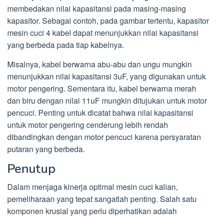
membedakan nilai kapasitansi pada masing-masing
kapasitor. Sebagai contoh, pada gambar tertentu, kapasitor
mesin cuci 4 kabel dapat menunjukkan nilai kapasitansi
yang berbeda pada tiap kabelnya.
Misalnya, kabel berwarna abu-abu dan ungu mungkin
menunjukkan nilai kapasitansi 3uF, yang digunakan untuk
motor pengering. Sementara itu, kabel berwarna merah
dan biru dengan nilai 11uF mungkin ditujukan untuk motor
pencuci. Penting untuk dicatat bahwa nilai kapasitansi
untuk motor pengering cenderung lebih rendah
dibandingkan dengan motor pencuci karena persyaratan
putaran yang berbeda.
Penutup
Dalam menjaga kinerja optimal mesin cuci kalian,
pemeliharaan yang tepat sangatlah penting. Salah satu
komponen krusial yang perlu diperhatikan adalah