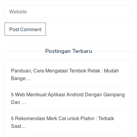
Postingan Terbaru
Panduan, Cara Mengatasi Tembok Retak : Mudah
Bange…
5 Web Membuat Aplikasi Android Dengan Gampang
Dan …
5 Rekomendasi Merk Cat untuk Plafon : Terbaik
Saat…