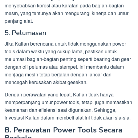
menyebabkan korosi atau karatan pada bagian-bagian
mesin, yang tentunya akan mengurangi kinerja dan umur
panjang alat.
5. Pelumasan
Jika Kalian berencana untuk tidak menggunakan power
tools dalam waktu yang cukup lama, pastikan untuk
melumasi bagian-bagian penting seperti bearing dan gear
dengan oli pelumas atau stempet. Ini membantu dalam
menjaga mesin tetap berjalan dengan lancar dan
mencegah kerusakan akibat gesekan.
Dengan perawatan yang tepat, Kalian tidak hanya
memperpanjang umur power tools, tetapi juga memastikan
keamanan dan efisiensi saat digunakan. Sehingga,
investasi Kalian dalam membeli alat ini tidak akan sia-sia.
B. Perawatan Power Tools Secara
Berkala