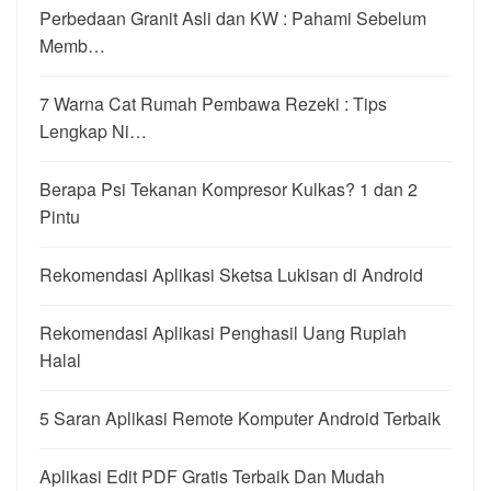
Perbedaan Granit Asli dan KW : Pahami Sebelum
Memb…
7 Warna Cat Rumah Pembawa Rezeki : Tips
Lengkap Ni…
Berapa Psi Tekanan Kompresor Kulkas? 1 dan 2
Pintu
Rekomendasi Aplikasi Sketsa Lukisan di Android
Rekomendasi Aplikasi Penghasil Uang Rupiah
Halal
5 Saran Aplikasi Remote Komputer Android Terbaik
Aplikasi Edit PDF Gratis Terbaik Dan Mudah