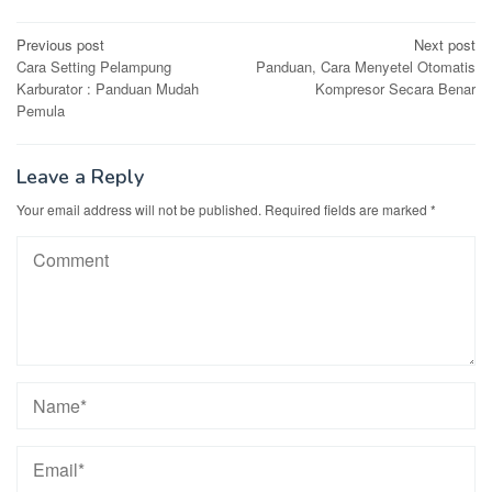
Post
Previous post
Next post
Cara Setting Pelampung
Panduan, Cara Menyetel Otomatis
navigation
Karburator : Panduan Mudah
Kompresor Secara Benar
Pemula
Leave a Reply
Your email address will not be published.
Required fields are marked
*