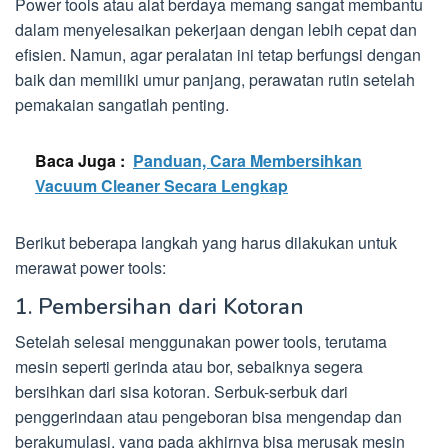
Power tools atau alat berdaya memang sangat membantu
dalam menyelesaikan pekerjaan dengan lebih cepat dan
efisien. Namun, agar peralatan ini tetap berfungsi dengan
baik dan memiliki umur panjang, perawatan rutin setelah
pemakaian sangatlah penting.
Baca Juga :
Panduan, Cara Membersihkan
Vacuum Cleaner Secara Lengkap
Berikut beberapa langkah yang harus dilakukan untuk
merawat power tools:
1. Pembersihan dari Kotoran
Setelah selesai menggunakan power tools, terutama
mesin seperti gerinda atau bor, sebaiknya segera
bersihkan dari sisa kotoran. Serbuk-serbuk dari
penggerindaan atau pengeboran bisa mengendap dan
berakumulasi, yang pada akhirnya bisa merusak mesin