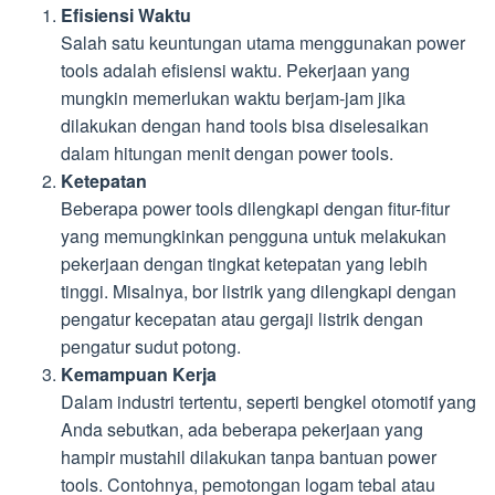
Efisiensi Waktu
Salah satu keuntungan utama menggunakan power
tools adalah efisiensi waktu. Pekerjaan yang
mungkin memerlukan waktu berjam-jam jika
dilakukan dengan hand tools bisa diselesaikan
dalam hitungan menit dengan power tools.
Ketepatan
Beberapa power tools dilengkapi dengan fitur-fitur
yang memungkinkan pengguna untuk melakukan
pekerjaan dengan tingkat ketepatan yang lebih
tinggi. Misalnya, bor listrik yang dilengkapi dengan
pengatur kecepatan atau gergaji listrik dengan
pengatur sudut potong.
Kemampuan Kerja
Dalam industri tertentu, seperti bengkel otomotif yang
Anda sebutkan, ada beberapa pekerjaan yang
hampir mustahil dilakukan tanpa bantuan power
tools. Contohnya, pemotongan logam tebal atau