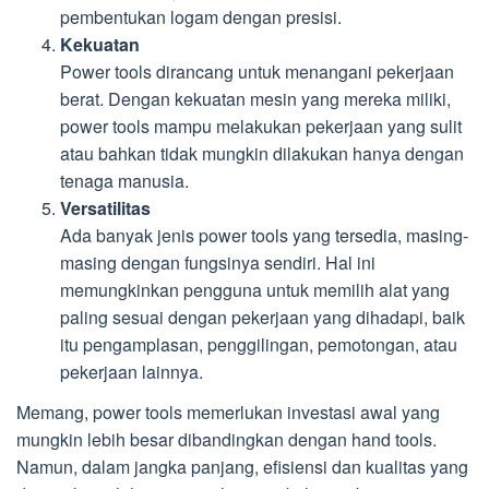
pembentukan logam dengan presisi.
Kekuatan
Power tools dirancang untuk menangani pekerjaan
berat. Dengan kekuatan mesin yang mereka miliki,
power tools mampu melakukan pekerjaan yang sulit
atau bahkan tidak mungkin dilakukan hanya dengan
tenaga manusia.
Versatilitas
Ada banyak jenis power tools yang tersedia, masing-
masing dengan fungsinya sendiri. Hal ini
memungkinkan pengguna untuk memilih alat yang
paling sesuai dengan pekerjaan yang dihadapi, baik
itu pengamplasan, penggilingan, pemotongan, atau
pekerjaan lainnya.
Memang, power tools memerlukan investasi awal yang
mungkin lebih besar dibandingkan dengan hand tools.
Namun, dalam jangka panjang, efisiensi dan kualitas yang