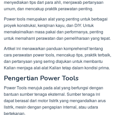
menyediakan tips dari para ahli, menjawab pertanyaan
umum, dan mencakup praktik perawatan penting.
Power tools merupakan alat yang penting untuk berbagai
proyek konstruksi, kerajinan kayu, dan DIY. Untuk
memaksimalkan masa pakai dan performanya, penting
untuk memahami perawatan dan pemeliharaan yang tepat.
Artikel ini menawarkan panduan komprehensif tentang
cara perawatan power tools, mencakup tips, praktik terbaik,
dan pertanyaan yang sering diajukan untuk membantu
Kalian menjaga alat-alat Kalian tetap dalam kondisi prima.
Pengertian Power Tools
Power Tools merujuk pada alat yang berfungsi dengan
bantuan sumber tenaga eksternal. Sumber tenaga ini
dapat berasal dari motor listrik yang mengandalkan arus
listrik, mesin dengan pengapian internal, atau udara
bertekanan.