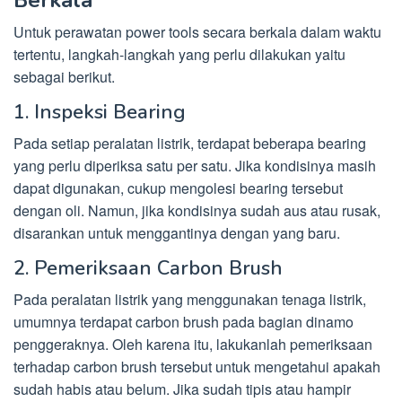
Untuk perawatan power tools secara berkala dalam waktu
tertentu, langkah-langkah yang perlu dilakukan yaitu
sebagai berikut.
1. Inspeksi Bearing
Pada setiap peralatan listrik, terdapat beberapa bearing
yang perlu diperiksa satu per satu. Jika kondisinya masih
dapat digunakan, cukup mengolesi bearing tersebut
dengan oli. Namun, jika kondisinya sudah aus atau rusak,
disarankan untuk menggantinya dengan yang baru.
2. Pemeriksaan Carbon Brush
Pada peralatan listrik yang menggunakan tenaga listrik,
umumnya terdapat carbon brush pada bagian dinamo
penggeraknya. Oleh karena itu, lakukanlah pemeriksaan
terhadap carbon brush tersebut untuk mengetahui apakah
sudah habis atau belum. Jika sudah tipis atau hampir