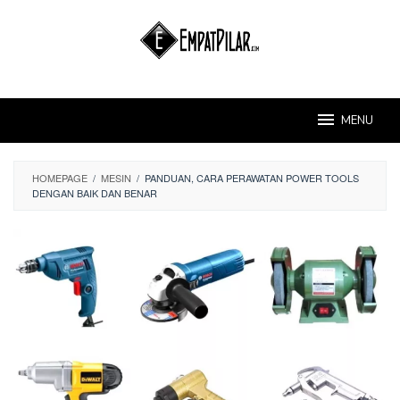
Skip
to
content
MENU
HOMEPAGE
/
MESIN
/
PANDUAN, CARA PERAWATAN POWER TOOLS
DENGAN BAIK DAN BENAR