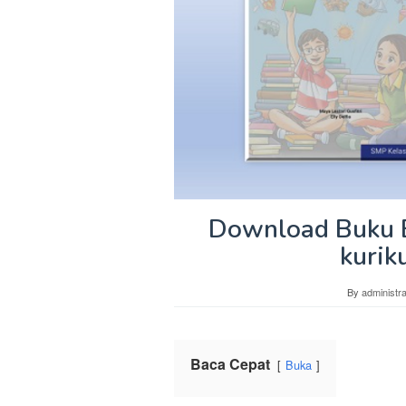
Download Buku B
kurik
By
administra
Baca Cepat
Buka