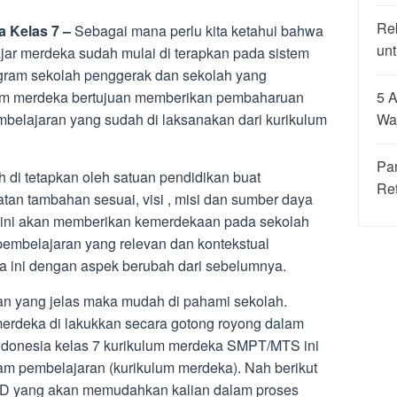
Re
 Kelas 7 –
Sebagai mana perlu kita ketahui bahwa
unt
jar merdeka sudah mulai di terapkan pada sistem
ogram sekolah penggerak dan sekolah yang
5 A
lum merdeka bertujuan memberikan pembaharuan
Wa
mbelajaran yang sudah di laksanakan dari kurikulum
Pa
h di tetapkan oleh satuan pendidikan buat
Re
n tambahan sesuai, visi , misi dan sumber daya
 ini akan memberikan kemerdekaan pada sekolah
pembelajaran yang relevan dan kontekstual
 ini dengan aspek berubah dari sebelumnya.
n yang jelas maka mudah di pahami sekolah.
erdeka di lakukkan secara gotong royong dalam
onesia kelas 7 kurikulum merdeka SMPT/MTS ini
lam pembelajaran (kurikulum merdeka). Nah berikut
 yang akan memudahkan kalian dalam proses