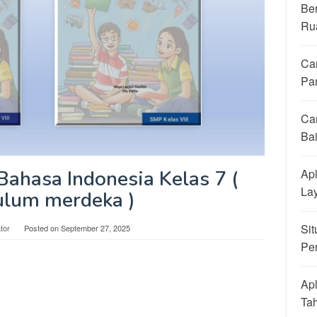
Be
Ru
Ca
Pa
Ca
Ba
Apl
ahasa Indonesia Kelas 7 (
La
ulum merdeka )
Sit
tor
Posted on
September 27, 2025
Pe
Apl
Ta