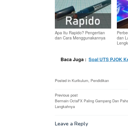
Apa Itu Rapido? Pengertian
Perbe
dan Cara Menggunakannya
dan L
Lengk
Baca Juga :
Soal UTS PJOK Ke
Posted in
Kurikulum
,
Pendidikan
Post
Previous post
Bermain OctaFX Paling Gampang Dan Pah
navigation
Langkahnya
Leave a Reply