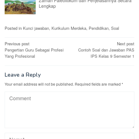
Zaman Paleolitikum dan Penjelasannya Secara
Lengkap
Posted in
Kunci jawaban
,
Kurikulum Merdeka
,
Pendidikan
,
Soal
Post
Previous post
Next post
Pengertian Guru Sebagai Profesi
Contoh Soal dan Jawaban PAS
navigation
Yang Profesional
IPS Kelas 9 Semester 1
Leave a Reply
Your email address will not be published.
Required fields are marked
*