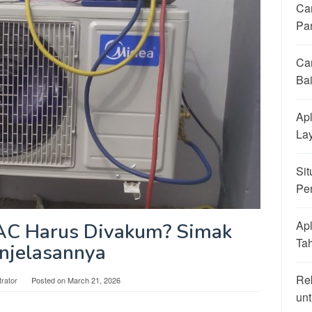
Ca
Pa
Ca
Ba
Apl
La
Sit
Pe
Apl
AC Harus Divakum? Simak
Ta
njelasannya
Re
trator
Posted on
March 21, 2026
unt