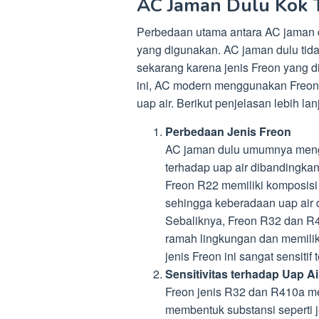
AC Jaman Dulu Kok 
Perbedaan utama antara AC jaman du
yang digunakan. AC jaman dulu tid
sekarang karena jenis Freon yang d
ini, AC modern menggunakan Freon 
uap air. Berikut penjelasan lebih la
Perbedaan Jenis Freon
AC jaman dulu umumnya mengg
terhadap uap air dibandingka
Freon R22 memiliki komposisi 
sehingga keberadaan uap air d
Sebaliknya, Freon R32 dan R
ramah lingkungan dan memiliki
jenis Freon ini sangat sensitif 
Sensitivitas terhadap Uap Ai
Freon jenis R32 dan R410a me
membentuk substansi seperti j