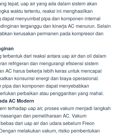
ng tepat, uap air yang ada dalam sistem akan
ngka waktu tertentu, reaksi ini menghasilkan
g dapat menyumbat pipa dan komponen internal
ndinginan terganggu dan kinerja AC menurun. Selain
ebabkan kerusakan permanen pada kompresor dan
nginan
terbentuk dari reaksi antara uap air dan oli dalam
an refrigeran dan mengurangi efisiensi sistem
an AC harus bekerja lebih keras untuk mencapai
katkan konsumsi energi dan biaya operasional.
am pipa dan komponen dapat menyebabkan
rlukan perbaikan atau penggantian yang mahal.
ada AC Modern
ern terhadap uap air, proses vakum menjadi langkah
pemasangan dan pemeliharaan AC. Vakum
ebas dari uap air dan udara sebelum Freon
 Dengan melakukan vakum, risiko pembentukan