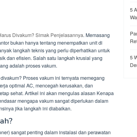
5 A
Wa
Pa
arus Divakum? Simak Penjelasannya
. Memasang
Re
kantor bukan hanya tentang menempatkan unit di
yak langkah teknis yang perlu diperhatikan untuk
5 
k dan efisien. Salah satu langkah krusial yang
De
orang adalah proses vakum.
divakum? Proses vakum ini ternyata memegang
erja optimal AC, mencegah kerusakan, dan
etap sehat. Artikel ini akan mengulas alasan Kenapa
endasar mengapa vakum sangat diperlukan dalam
nya jika langkah ini diabaikan.
ah?
ner) sangat penting dalam instalasi dan perawatan