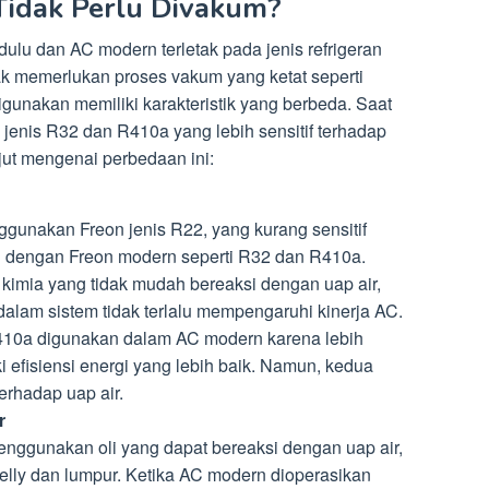
Tidak Perlu Divakum?
lu dan AC modern terletak pada jenis refrigeran
ak memerlukan proses vakum yang ketat seperti
igunakan memiliki karakteristik yang berbeda. Saat
jenis R32 dan R410a yang lebih sensitif terhadap
njut mengenai perbedaan ini:
unakan Freon jenis R22, yang kurang sensitif
n dengan Freon modern seperti R32 dan R410a.
kimia yang tidak mudah bereaksi dengan uap air,
alam sistem tidak terlalu mempengaruhi kinerja AC.
410a digunakan dalam AC modern karena lebih
 efisiensi energi yang lebih baik. Namun, kedua
terhadap uap air.
r
nggunakan oli yang dapat bereaksi dengan uap air,
elly dan lumpur. Ketika AC modern dioperasikan