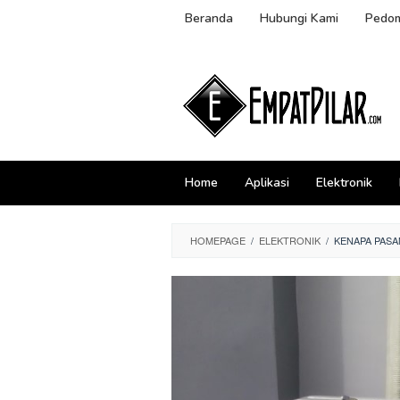
Skip
Beranda
Hubungi Kami
Pedom
to
content
Home
Aplikasi
Elektronik
HOMEPAGE
/
ELEKTRONIK
/
KENAPA PASA