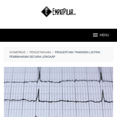
Skip
to
content
MENU
HOMEPAGE
/
PENGETAHUAN
/
PENGERTIAN TRANSIEN LISTRIK :
PEMBAHASAN SECARA LENGKAP