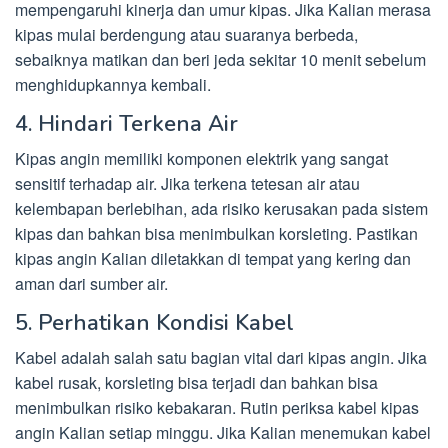
mempengaruhi kinerja dan umur kipas. Jika Kalian merasa
kipas mulai berdengung atau suaranya berbeda,
sebaiknya matikan dan beri jeda sekitar 10 menit sebelum
menghidupkannya kembali.
4. Hindari Terkena Air
Kipas angin memiliki komponen elektrik yang sangat
sensitif terhadap air. Jika terkena tetesan air atau
kelembapan berlebihan, ada risiko kerusakan pada sistem
kipas dan bahkan bisa menimbulkan korsleting. Pastikan
kipas angin Kalian diletakkan di tempat yang kering dan
aman dari sumber air.
5. Perhatikan Kondisi Kabel
Kabel adalah salah satu bagian vital dari kipas angin. Jika
kabel rusak, korsleting bisa terjadi dan bahkan bisa
menimbulkan risiko kebakaran. Rutin periksa kabel kipas
angin Kalian setiap minggu. Jika Kalian menemukan kabel