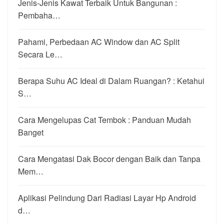
Jenis-Jenis Kawat Terbaik Untuk Bangunan :
Pembaha…
Pahami, Perbedaan AC Window dan AC Split
Secara Le…
Berapa Suhu AC Ideal di Dalam Ruangan? : Ketahui
S…
Cara Mengelupas Cat Tembok : Panduan Mudah
Banget
Cara Mengatasi Dak Bocor dengan Baik dan Tanpa
Mem…
Aplikasi Pelindung Dari Radiasi Layar Hp Android
d…