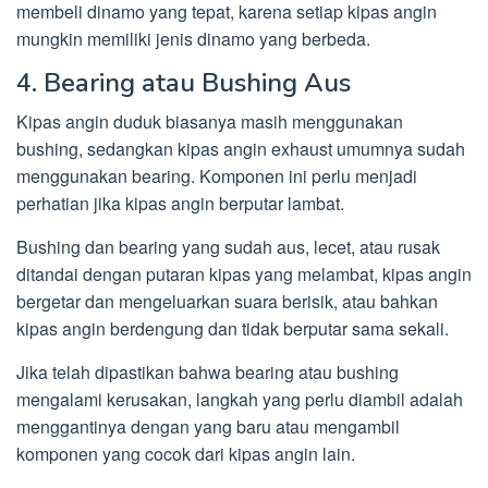
membeli dinamo yang tepat, karena setiap kipas angin
mungkin memiliki jenis dinamo yang berbeda.
4. Bearing atau Bushing Aus
Kipas angin duduk biasanya masih menggunakan
bushing, sedangkan kipas angin exhaust umumnya sudah
menggunakan bearing. Komponen ini perlu menjadi
perhatian jika kipas angin berputar lambat.
Bushing dan bearing yang sudah aus, lecet, atau rusak
ditandai dengan putaran kipas yang melambat, kipas angin
bergetar dan mengeluarkan suara berisik, atau bahkan
kipas angin berdengung dan tidak berputar sama sekali.
Jika telah dipastikan bahwa bearing atau bushing
mengalami kerusakan, langkah yang perlu diambil adalah
menggantinya dengan yang baru atau mengambil
komponen yang cocok dari kipas angin lain.