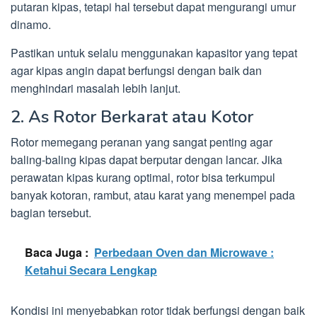
putaran kipas, tetapi hal tersebut dapat mengurangi umur
dinamo.
Pastikan untuk selalu menggunakan kapasitor yang tepat
agar kipas angin dapat berfungsi dengan baik dan
menghindari masalah lebih lanjut.
2. As Rotor Berkarat atau Kotor
Rotor memegang peranan yang sangat penting agar
baling-baling kipas dapat berputar dengan lancar. Jika
perawatan kipas kurang optimal, rotor bisa terkumpul
banyak kotoran, rambut, atau karat yang menempel pada
bagian tersebut.
Baca Juga :
Perbedaan Oven dan Microwave :
Ketahui Secara Lengkap
Kondisi ini menyebabkan rotor tidak berfungsi dengan baik