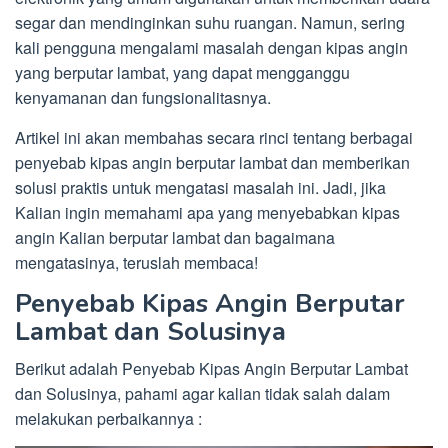
segar dan mendinginkan suhu ruangan. Namun, sering
kali pengguna mengalami masalah dengan kipas angin
yang berputar lambat, yang dapat mengganggu
kenyamanan dan fungsionalitasnya.
Artikel ini akan membahas secara rinci tentang berbagai
penyebab kipas angin berputar lambat dan memberikan
solusi praktis untuk mengatasi masalah ini. Jadi, jika
Kalian ingin memahami apa yang menyebabkan kipas
angin Kalian berputar lambat dan bagaimana
mengatasinya, teruslah membaca!
Penyebab Kipas Angin Berputar
Lambat dan Solusinya
Berikut adalah Penyebab Kipas Angin Berputar Lambat
dan Solusinya, pahami agar kalian tidak salah dalam
melakukan perbaikannya :