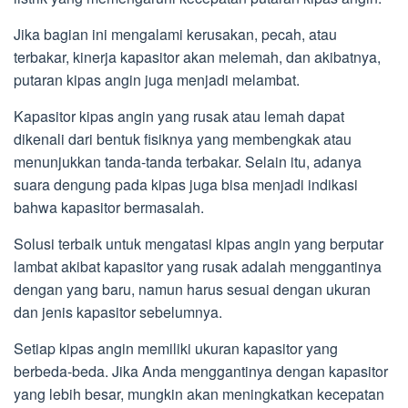
Jika bagian ini mengalami kerusakan, pecah, atau
terbakar, kinerja kapasitor akan melemah, dan akibatnya,
putaran kipas angin juga menjadi melambat.
Kapasitor kipas angin yang rusak atau lemah dapat
dikenali dari bentuk fisiknya yang membengkak atau
menunjukkan tanda-tanda terbakar. Selain itu, adanya
suara dengung pada kipas juga bisa menjadi indikasi
bahwa kapasitor bermasalah.
Solusi terbaik untuk mengatasi kipas angin yang berputar
lambat akibat kapasitor yang rusak adalah menggantinya
dengan yang baru, namun harus sesuai dengan ukuran
dan jenis kapasitor sebelumnya.
Setiap kipas angin memiliki ukuran kapasitor yang
berbeda-beda. Jika Anda menggantinya dengan kapasitor
yang lebih besar, mungkin akan meningkatkan kecepatan