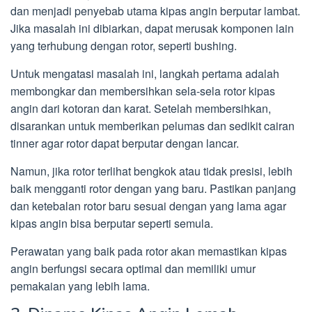
dan menjadi penyebab utama kipas angin berputar lambat.
Jika masalah ini dibiarkan, dapat merusak komponen lain
yang terhubung dengan rotor, seperti bushing.
Untuk mengatasi masalah ini, langkah pertama adalah
membongkar dan membersihkan sela-sela rotor kipas
angin dari kotoran dan karat. Setelah membersihkan,
disarankan untuk memberikan pelumas dan sedikit cairan
tinner agar rotor dapat berputar dengan lancar.
Namun, jika rotor terlihat bengkok atau tidak presisi, lebih
baik mengganti rotor dengan yang baru. Pastikan panjang
dan ketebalan rotor baru sesuai dengan yang lama agar
kipas angin bisa berputar seperti semula.
Perawatan yang baik pada rotor akan memastikan kipas
angin berfungsi secara optimal dan memiliki umur
pemakaian yang lebih lama.