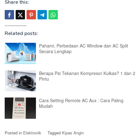
Share this:
Related posts:
Pahami, Perbedaan AC Window dan AC Split
Secara Lengkap
Berapa Psi Tekanan Kompresor Kulkas? 1 dan 2
Pintu
Cara Setting Remote AC Aux : Cara Paling
Mudah
Posted in
Elektronik
Tagged
Kipas Angin