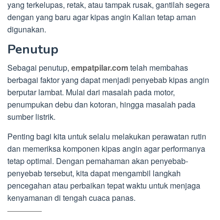
yang terkelupas, retak, atau tampak rusak, gantilah segera
dengan yang baru agar kipas angin Kalian tetap aman
digunakan.
Penutup
Sebagai penutup,
empatpilar.com
telah membahas
berbagai faktor yang dapat menjadi penyebab kipas angin
berputar lambat. Mulai dari masalah pada motor,
penumpukan debu dan kotoran, hingga masalah pada
sumber listrik.
Penting bagi kita untuk selalu melakukan perawatan rutin
dan memeriksa komponen kipas angin agar performanya
tetap optimal. Dengan pemahaman akan penyebab-
penyebab tersebut, kita dapat mengambil langkah
pencegahan atau perbaikan tepat waktu untuk menjaga
kenyamanan di tengah cuaca panas.