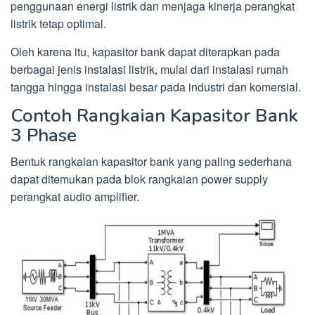
penggunaan energi listrik dan menjaga kinerja perangkat
listrik tetap optimal.
Oleh karena itu, kapasitor bank dapat diterapkan pada
berbagai jenis instalasi listrik, mulai dari instalasi rumah
tangga hingga instalasi besar pada industri dan komersial.
Contoh Rangkaian Kapasitor Bank
3 Phase
Bentuk rangkaian kapasitor bank yang paling sederhana
dapat ditemukan pada blok rangkaian power supply
perangkat audio amplifier.