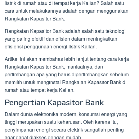
listrik di rumah atau di tempat kerja Kalian? Salah satu
cara untuk melakukannya adalah dengan menggunakan
Rangkaian Kapasitor Bank.
Rangkaian Kapasitor Bank adalah salah satu teknologi
yang paling efektif dan efisien dalam meningkatkan
efisiensi penggunaan energi listrik Kalian.
Artikel ini akan membahas lebih lanjut tentang cara kerja
Rangkaian Kapasitor Bank, manfaatnya, dan
pertimbangan apa yang harus dipertimbangkan sebelum
memilih untuk menginstal Rangkaian Kapasitor Bank di
rumah atau tempat kerja Kalian.
Pengertian Kapasitor Bank
Dalam dunia elektronika modern, konsumsi energi yang
tinggi merupakan suatu keharusan. Oleh karena itu,
penyimpanan energi secara elektrik sangatlah penting
agar dapat diakses dengan mudah.