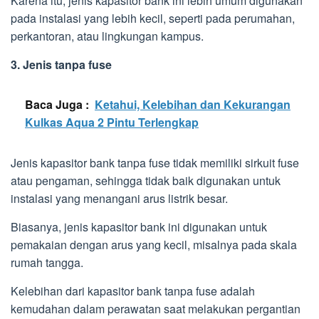
Karena itu, jenis kapasitor bank ini lebih umum digunakan
pada instalasi yang lebih kecil, seperti pada perumahan,
perkantoran, atau lingkungan kampus.
3. Jenis tanpa fuse
Baca Juga :
Ketahui, Kelebihan dan Kekurangan
Kulkas Aqua 2 Pintu Terlengkap
Jenis kapasitor bank tanpa fuse tidak memiliki sirkuit fuse
atau pengaman, sehingga tidak baik digunakan untuk
instalasi yang menangani arus listrik besar.
Biasanya, jenis kapasitor bank ini digunakan untuk
pemakaian dengan arus yang kecil, misalnya pada skala
rumah tangga.
Kelebihan dari kapasitor bank tanpa fuse adalah
kemudahan dalam perawatan saat melakukan pergantian