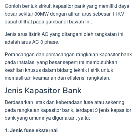
Contoh bentuk sirkuit kapasitor bank yang memiliki daya
besar sekitar 30MW dengan aliran arus sebesar 11KV
dapat dilihat pada gambar di bawah ini.
Jenis arus listrik AC yang ditangani oleh rangkaian ini
adalah arus AC 3 phase.
Perancangan dan pemasangan rangkaian kapasitor bank
pada instalasi yang besar seperti ini membutuhkan
keahlian khusus dalam bidang teknik listrik untuk
memastikan keamanan dan efisiensi rangkaian.
Jenis Kapasitor Bank
Berdasarkan letak dan keberadaan fuse atau sekering
pada rangkaian kapasitor bank, terdapat 3 jenis kapasitor
bank yang umumnya digunakan, yaitu:
1. Jenis fuse eksternal