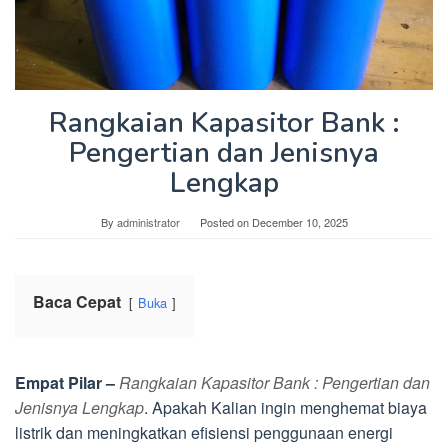
Rangkaian Kapasitor Bank :
Pengertian dan Jenisnya
Lengkap
By
administrator
Posted on
December 10, 2025
Baca Cepat
Buka
Empat Pilar –
Rangkaian Kapasitor Bank : Pengertian dan
Jenisnya Lengkap
. Apakah Kalian ingin menghemat biaya
listrik dan meningkatkan efisiensi penggunaan energi