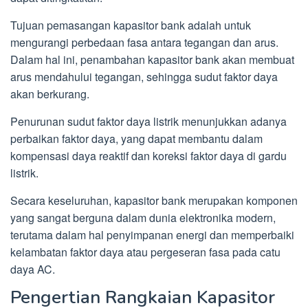
Tujuan pemasangan kapasitor bank adalah untuk
mengurangi perbedaan fasa antara tegangan dan arus.
Dalam hal ini, penambahan kapasitor bank akan membuat
arus mendahului tegangan, sehingga sudut faktor daya
akan berkurang.
Penurunan sudut faktor daya listrik menunjukkan adanya
perbaikan faktor daya, yang dapat membantu dalam
kompensasi daya reaktif dan koreksi faktor daya di gardu
listrik.
Secara keseluruhan, kapasitor bank merupakan komponen
yang sangat berguna dalam dunia elektronika modern,
terutama dalam hal penyimpanan energi dan memperbaiki
kelambatan faktor daya atau pergeseran fasa pada catu
daya AC.
Pengertian Rangkaian Kapasitor