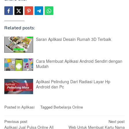
Related posts:
Saran Aplikasi Desain Rumah 3D Terbaik
Cara Membuat Aplikasi Android Sendiri dengan
Mudah
Aplikasi Pelindung Dari Radiasi Layar Hp
Android dan Pc
Posted in
Aplikasi
Tagged
Berbelanja Online
Post
Previous post
Next post
Aplikasi Jual Pulsa Online All
Web Untuk Membuat Kartu Nama