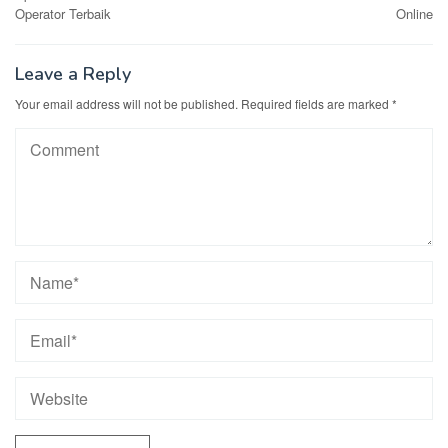
navigation
Operator Terbaik
Online
Leave a Reply
Your email address will not be published.
Required fields are marked
*