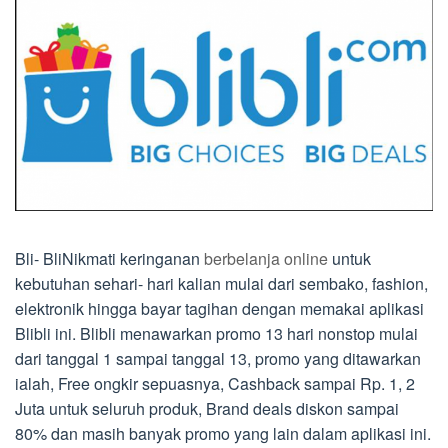
Bli- BliNikmati keringanan
berbelanja online
untuk
kebutuhan sehari- hari kalian mulai dari sembako, fashion,
elektronik hingga bayar tagihan dengan memakai aplikasi
Blibli ini. Blibli menawarkan promo 13 hari nonstop mulai
dari tanggal 1 sampai tanggal 13, promo yang ditawarkan
ialah, Free ongkir sepuasnya, Cashback sampai Rp. 1, 2
Juta untuk seluruh produk, Brand deals diskon sampai
80% dan masih banyak promo yang lain dalam aplikasi ini.