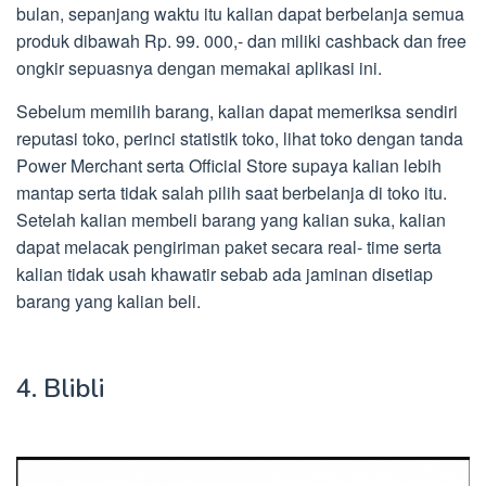
bulan, sepanjang waktu itu kalian dapat berbelanja semua
produk dibawah Rp. 99. 000,- dan miliki cashback dan free
ongkir sepuasnya dengan memakai aplikasi ini.
Sebelum memilih barang, kalian dapat memeriksa sendiri
reputasi toko, perinci statistik toko, lihat toko dengan tanda
Power Merchant serta Official Store supaya kalian lebih
mantap serta tidak salah pilih saat berbelanja di toko itu.
Setelah kalian membeli barang yang kalian suka, kalian
dapat melacak pengiriman paket secara real- time serta
kalian tidak usah khawatir sebab ada jaminan disetiap
barang yang kalian beli.
4. Blibli