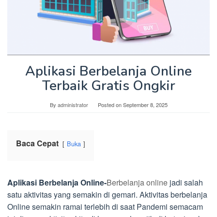
Aplikasi Berbelanja Online
Terbaik Gratis Ongkir
By
administrator
Posted on
September 8, 2025
Baca Cepat
Buka
Aplikasi Berbelanja Online-
Berbelanja online
jadi salah
satu aktivitas yang semakin di gemari. Aktivitas berbelanja
Online semakin ramai terlebih di saat Pandemi semacam