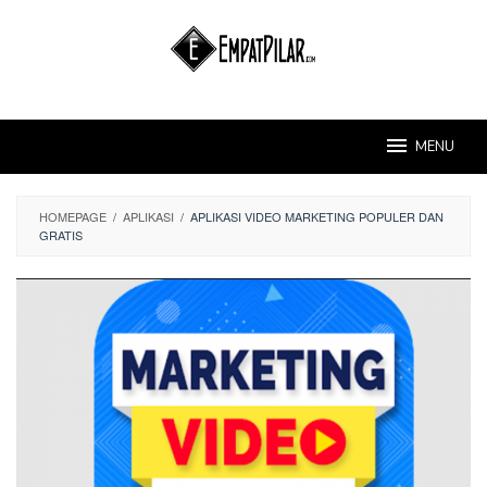
Skip
to
content
MENU
HOMEPAGE
/
APLIKASI
/
APLIKASI VIDEO MARKETING POPULER DAN
GRATIS