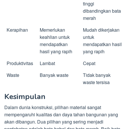
tinggi
dibandingkan bata
merah
Kerapihan
Memerlukan
Mudah dikerjakan
keahlian untuk
untuk
mendapatkan
mendapatkan hasil
hasil yang rapih
yang rapih
Produktivitas
Lambat
Cepat
Waste
Banyak waste
Tidak banyak
waste tersisa
Kesimpulan
Dalam dunia konstruksi, pilihan material sangat
mempengaruhi kualitas dan daya tahan bangunan yang
akan dibangun. Dua pilihan yang sering menjadi
perdebatan adalah bata hebel dan bata merah. Baik bata