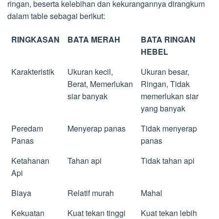
ringan, beserta kelebihan dan kekurangannya dirangkum
dalam table sebagai berikut:
RINGKASAN
BATA MERAH
BATA RINGAN
HEBEL
Karakteristik
Ukuran kecil,
Ukuran besar,
Berat, Memerlukan
Ringan, Tidak
siar banyak
memerlukan siar
yang banyak
Peredam
Menyerap panas
Tidak menyerap
Panas
panas
Ketahanan
Tahan api
Tidak tahan api
Api
Biaya
Relatif murah
Mahal
Kekuatan
Kuat tekan tinggi
Kuat tekan lebih