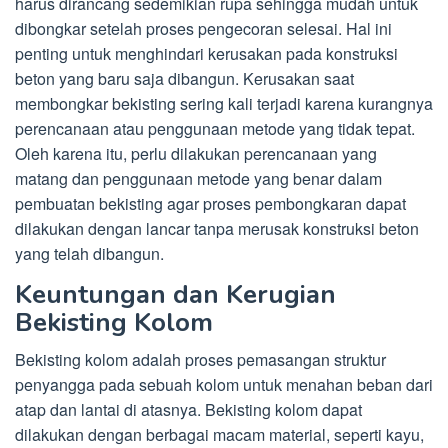
harus dirancang sedemikian rupa sehingga mudah untuk
dibongkar setelah proses pengecoran selesai. Hal ini
penting untuk menghindari kerusakan pada konstruksi
beton yang baru saja dibangun. Kerusakan saat
membongkar bekisting sering kali terjadi karena kurangnya
perencanaan atau penggunaan metode yang tidak tepat.
Oleh karena itu, perlu dilakukan perencanaan yang
matang dan penggunaan metode yang benar dalam
pembuatan bekisting agar proses pembongkaran dapat
dilakukan dengan lancar tanpa merusak konstruksi beton
yang telah dibangun.
Keuntungan dan Kerugian
Bekisting Kolom
Bekisting kolom adalah proses pemasangan struktur
penyangga pada sebuah kolom untuk menahan beban dari
atap dan lantai di atasnya. Bekisting kolom dapat
dilakukan dengan berbagai macam material, seperti kayu,