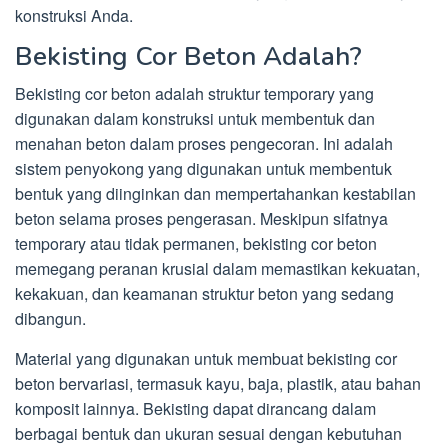
konstruksi Anda.
Bekisting Cor Beton Adalah?
Bekisting cor beton adalah struktur temporary yang
digunakan dalam konstruksi untuk membentuk dan
menahan beton dalam proses pengecoran. Ini adalah
sistem penyokong yang digunakan untuk membentuk
bentuk yang diinginkan dan mempertahankan kestabilan
beton selama proses pengerasan. Meskipun sifatnya
temporary atau tidak permanen, bekisting cor beton
memegang peranan krusial dalam memastikan kekuatan,
kekakuan, dan keamanan struktur beton yang sedang
dibangun.
Material yang digunakan untuk membuat bekisting cor
beton bervariasi, termasuk kayu, baja, plastik, atau bahan
komposit lainnya. Bekisting dapat dirancang dalam
berbagai bentuk dan ukuran sesuai dengan kebutuhan