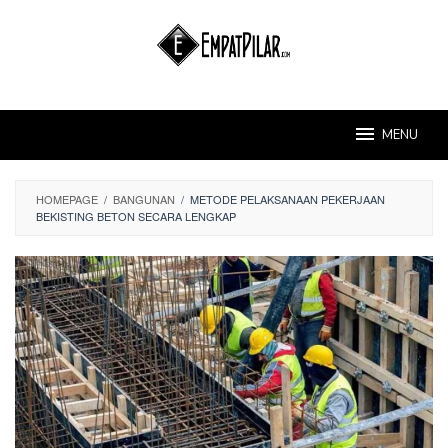
Skip
to
content
MENU
HOMEPAGE
/
BANGUNAN
/
METODE PELAKSANAAN PEKERJAAN
BEKISTING BETON SECARA LENGKAP