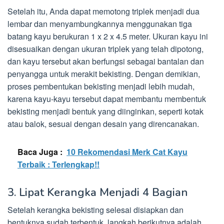
Setelah itu, Anda dapat memotong triplek menjadi dua
lembar dan menyambungkannya menggunakan tiga
batang kayu berukuran 1 x 2 x 4.5 meter. Ukuran kayu ini
disesuaikan dengan ukuran triplek yang telah dipotong,
dan kayu tersebut akan berfungsi sebagai bantalan dan
penyangga untuk merakit bekisting. Dengan demikian,
proses pembentukan bekisting menjadi lebih mudah,
karena kayu-kayu tersebut dapat membantu membentuk
bekisting menjadi bentuk yang diinginkan, seperti kotak
atau balok, sesuai dengan desain yang direncanakan.
Baca Juga :
10 Rekomendasi Merk Cat Kayu
Terbaik : Terlengkap!!
3. Lipat Kerangka Menjadi 4 Bagian
Setelah kerangka bekisting selesai disiapkan dan
bentuknya sudah terbentuk, langkah berikutnya adalah