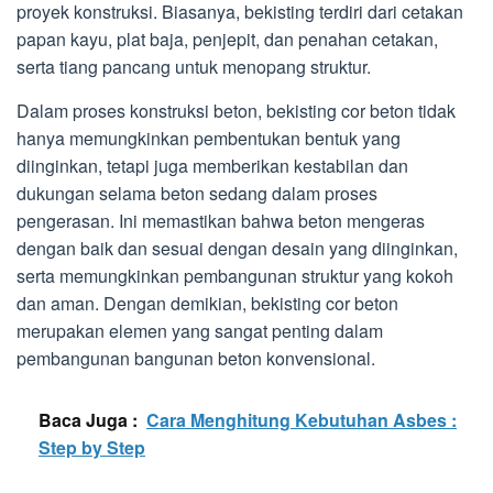
proyek konstruksi. Biasanya, bekisting terdiri dari cetakan
papan kayu, plat baja, penjepit, dan penahan cetakan,
serta tiang pancang untuk menopang struktur.
Dalam proses konstruksi beton, bekisting cor beton tidak
hanya memungkinkan pembentukan bentuk yang
diinginkan, tetapi juga memberikan kestabilan dan
dukungan selama beton sedang dalam proses
pengerasan. Ini memastikan bahwa beton mengeras
dengan baik dan sesuai dengan desain yang diinginkan,
serta memungkinkan pembangunan struktur yang kokoh
dan aman. Dengan demikian, bekisting cor beton
merupakan elemen yang sangat penting dalam
pembangunan bangunan beton konvensional.
Baca Juga :
Cara Menghitung Kebutuhan Asbes :
Step by Step