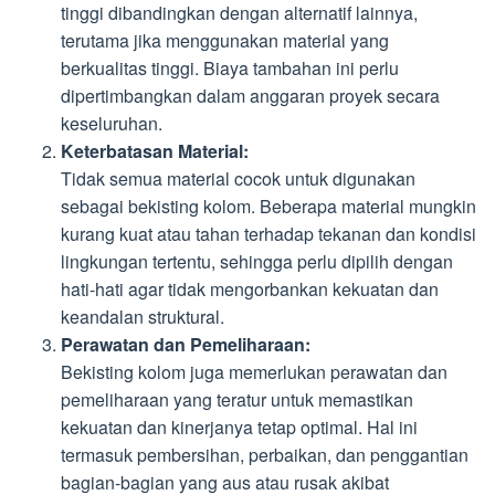
tinggi dibandingkan dengan alternatif lainnya,
terutama jika menggunakan material yang
berkualitas tinggi. Biaya tambahan ini perlu
dipertimbangkan dalam anggaran proyek secara
keseluruhan.
Keterbatasan Material:
Tidak semua material cocok untuk digunakan
sebagai bekisting kolom. Beberapa material mungkin
kurang kuat atau tahan terhadap tekanan dan kondisi
lingkungan tertentu, sehingga perlu dipilih dengan
hati-hati agar tidak mengorbankan kekuatan dan
keandalan struktural.
Perawatan dan Pemeliharaan:
Bekisting kolom juga memerlukan perawatan dan
pemeliharaan yang teratur untuk memastikan
kekuatan dan kinerjanya tetap optimal. Hal ini
termasuk pembersihan, perbaikan, dan penggantian
bagian-bagian yang aus atau rusak akibat