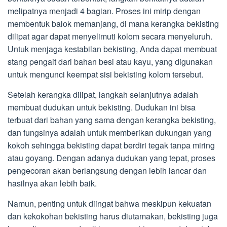
melipatnya menjadi 4 bagian. Proses ini mirip dengan
membentuk balok memanjang, di mana kerangka bekisting
dilipat agar dapat menyelimuti kolom secara menyeluruh.
Untuk menjaga kestabilan bekisting, Anda dapat membuat
stang pengait dari bahan besi atau kayu, yang digunakan
untuk mengunci keempat sisi bekisting kolom tersebut.
Setelah kerangka dilipat, langkah selanjutnya adalah
membuat dudukan untuk bekisting. Dudukan ini bisa
terbuat dari bahan yang sama dengan kerangka bekisting,
dan fungsinya adalah untuk memberikan dukungan yang
kokoh sehingga bekisting dapat berdiri tegak tanpa miring
atau goyang. Dengan adanya dudukan yang tepat, proses
pengecoran akan berlangsung dengan lebih lancar dan
hasilnya akan lebih baik.
Namun, penting untuk diingat bahwa meskipun kekuatan
dan kekokohan bekisting harus diutamakan, bekisting juga