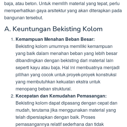
baja, atau beton. Untuk memilih material yang tepat, perlu
memperhatikan gaya arsitektur yang akan diterapkan pada
bangunan tersebut.
A. Keuntungan Bekisting Kolom
Kemampuan Menahan Beban Besar:
Bekisting kolom umumnya memiliki kemampuan
yang baik dalam menahan beban yang lebih besar
dibandingkan dengan bekisting dari material lain
seperti kayu atau baja. Hal ini membuatnya menjadi
pilihan yang cocok untuk proyek-proyek konstruksi
yang membutuhkan kekuatan ekstra untuk
menopang beban struktural.
Kecepatan dan Kemudahan Pemasangan:
Bekisting kolom dapat dipasang dengan cepat dan
mudah, terutama jika menggunakan material yang
telah dipersiapkan dengan baik. Proses
pemasangannya relatif sederhana dan tidak