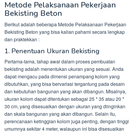
Metode Pelaksanaan Pekerjaan
Bekisting Beton
Berikut adalah beberapa Metode Pelaksanaan Pekerjaan
Bekisting Beton yang bisa kalian pahami secara lengkap
dan praktekkan :
1. Penentuan Ukuran Bekisting
Pertama-tama, tahap awal dalam proses pembuatan
bekisting adalah menentukan ukuran yang sesuai. Anda
dapat mengacu pada dimensi penampang kolom yang
dibutuhkan, yang bisa bervariasi tergantung pada desain
dan kebutuhan bangunan yang akan dibangun. Misalnya,
ukuran kolom dapat ditentukan sebagai 25 * 35 atau 20 *
30 cm, yang disesuaikan dengan ukuran yang diinginkan
dan skala bangunan yang akan dibangun. Selain itu,
perencanaan ketinggian kolom juga penting, dengan tinggi
umumnya sekitar 4 meter, walaupun ini bisa disesuaikan