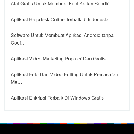
Alat Gratis Untuk Membuat Font Kalian Sendiri
Aplikasi Helpdesk Online Terbaik di Indonesia
Software Untuk Membuat Aplikasi Android tanpa
Codi…
Aplikasi Video Marketing Populer Dan Gratis
Aplikasi Foto Dan Video Editing Untuk Pemasaran
Me…
Aplikasi Enkripsi Terbaik Di Windows Gratis