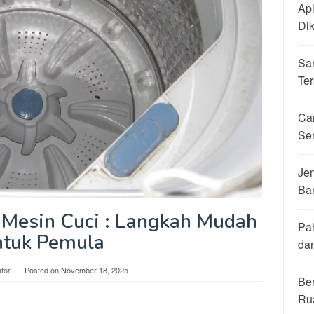
Apl
Di
Sa
Ter
Ca
Se
Jen
Ba
 Mesin Cuci : Langkah Mudah
Pa
tuk Pemula
da
tor
Posted on
November 18, 2025
Be
Ru