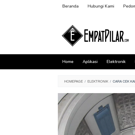
Skip
Beranda
Hubungi Kami
Pedom
to
content
Home
Aplikasi
Elektronik
HOMEPAGE
/
ELEKTRONIK
/
CARA CEK KA