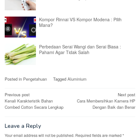
Kompor Rinnai VS Kompor Modena : Pilih
Mana?
Perbedaan Serai Wangi dan Serai Biasa :
Pahami Agar Tidak Salah
Posted in
Pengetahuan
Tagged
Aluminium
Post
Previous post
Next post
Kenali Karakteristik Bahan
Cara Membersihkan Kamera HP
navigation
Combed Cotton Secara Lengkap
Dengan Baik dan Benar
Leave a Reply
Your email address will not be published.
Required fields are marked
*