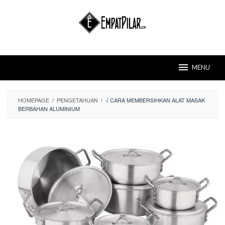
Skip
to
content
MENU
HOMEPAGE
/
PENGETAHUAN
/
√ CARA MEMBERSIHKAN ALAT MASAK
BERBAHAN ALUMINIUM