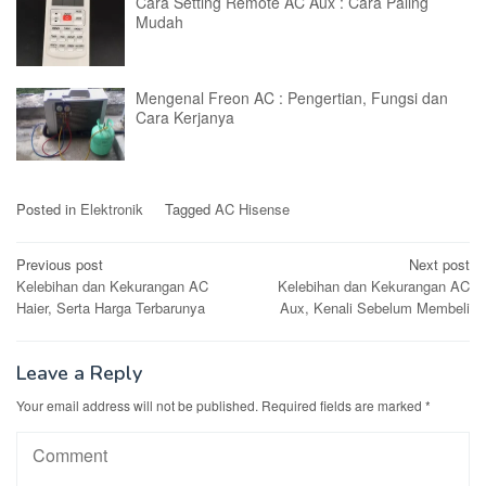
Cara Setting Remote AC Aux : Cara Paling
Mudah
Mengenal Freon AC : Pengertian, Fungsi dan
Cara Kerjanya
Posted in
Elektronik
Tagged
AC Hisense
Post
Previous post
Next post
Kelebihan dan Kekurangan AC
Kelebihan dan Kekurangan AC
navigation
Haier, Serta Harga Terbarunya
Aux, Kenali Sebelum Membeli
Leave a Reply
Your email address will not be published.
Required fields are marked
*