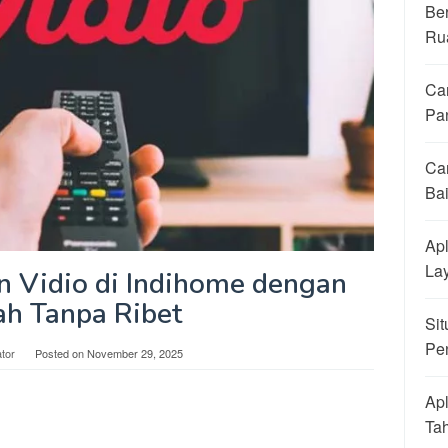
Be
Ru
Ca
Pa
Ca
Ba
Apl
La
n Vidio di Indihome dengan
h Tanpa Ribet
Sit
Pe
tor
Posted on
November 29, 2025
Apl
Ta