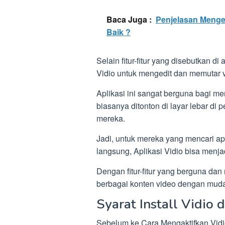
Baca Juga :
Penjelasan Menge
Baik ?
Selain fitur-fitur yang disebutkan 
Vidio untuk mengedit dan memutar 
Aplikasi ini sangat berguna bagi m
biasanya ditonton di layar lebar di
mereka.
Jadi, untuk mereka yang mencari ap
langsung, Aplikasi Vidio bisa menjad
Dengan fitur-fitur yang berguna d
berbagai konten video dengan muda
Syarat Install Vidio 
Sebelum ke Cara Mengaktifkan Vidi