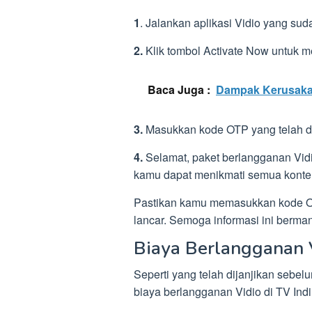
1
. Jalankan aplikasi Vidio yang su
2.
Klik tombol Activate Now untuk m
Baca Juga :
Dampak Kerusaka
3.
Masukkan kode OTP yang telah dit
4.
Selamat, paket berlangganan Vidi
kamu dapat menikmati semua konten 
Pastikan kamu memasukkan kode OT
lancar. Semoga informasi ini berma
Biaya Berlangganan 
Seperti yang telah dijanjikan sebel
biaya berlangganan Vidio di TV Ind