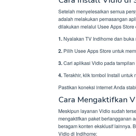
Cara Install Vidio d
Setelah menyelesaikan semua persya
adalah melakukan pemasangan aplik
dilakukan melalui Usee Apps Store 
1.
Nyalakan TV Indihome dan buka 
2.
Pilih Usee Apps Store untuk mema
3.
Cari aplikasi Vidio pada tampilan
4.
Terakhir, klik tombol Install unt
Pastikan koneksi internet Anda sta
Cara Mengaktifkan Vi
Meskipun layanan Vidio sudah ters
mengaktifkan paket berlangganan a
beragam konten eksklusif lainnya. 
Vidio di Indihome: