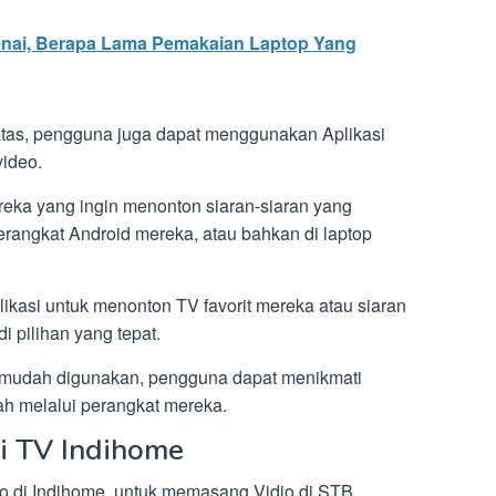
nai, Berapa Lama Pemakaian Laptop Yang
di atas, pengguna juga dapat menggunakan Aplikasi
video.
ereka yang ingin menonton siaran-siaran yang
 perangkat Android mereka, atau bahkan di laptop
likasi untuk menonton TV favorit mereka atau siaran
i pilihan yang tepat.
an mudah digunakan, pengguna dapat menikmati
h melalui perangkat mereka.
di TV Indihome
o di Indihome, untuk memasang Vidio di STB