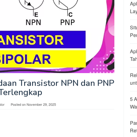
Apl
La
Sit
Pe
Apl
Ta
Re
daan Transistor NPN dan PNP
unt
 Terlengkap
5 A
tor
Posted on
November 29, 2025
Wa
Pa
Re