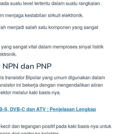
ada suatu level tertentu dalam suatu rangkaian.
 menjaga kestabilan sirkuit elektronik.
telah menjadi salah satu komponen yang sangat
ang sangat vital dalam memproses sinyal listrik
ktronik.
or NPN dan PNP
is transistor Bipolar yang umum digunakan dalam
ransistor ini bekerja dengan mengendalikan aliran
ektor melalui kaki basis-nya.
VB-S, DVB-C dan ATV : Penjelasan Lengkap
ecil dan tegangan positif pada kaki basis-nya untuk
gan dari emitor ke kolektor.