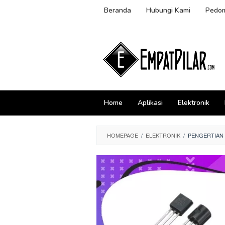
Skip
Beranda
Hubungi Kami
Pedom
to
content
Home
Aplikasi
Elektronik
HOMEPAGE
/
ELEKTRONIK
/
PENGERTIAN 