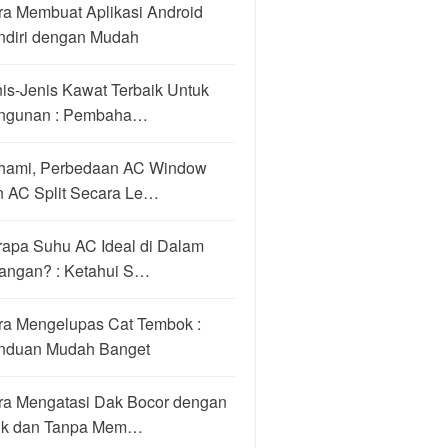
ra Membuat Aplikasi Android
ndiri dengan Mudah
is-Jenis Kawat Terbaik Untuk
ngunan : Pembaha…
hami, Perbedaan AC Window
n AC Split Secara Le…
rapa Suhu AC Ideal di Dalam
angan? : Ketahui S…
ra Mengelupas Cat Tembok :
nduan Mudah Banget
ra Mengatasi Dak Bocor dengan
ik dan Tanpa Mem…