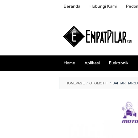
Skip
Beranda
Hubungi Kami
Pedom
to
content
Home
Aplikasi
Elektronik
HOMEPAGE
/
OTOMOTIF
/
DAFTAR HARGA