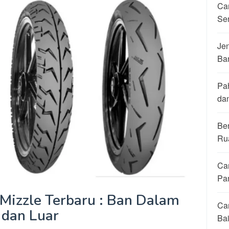
Ca
Se
Jen
Ba
Pa
da
Be
Ru
Ca
Pa
Mizzle Terbaru : Ban Dalam
Ca
dan Luar
Ba