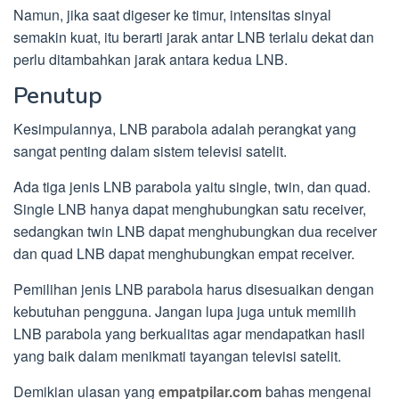
Namun, jika saat digeser ke timur, intensitas sinyal
semakin kuat, itu berarti jarak antar LNB terlalu dekat dan
perlu ditambahkan jarak antara kedua LNB.
Penutup
Kesimpulannya, LNB parabola adalah perangkat yang
sangat penting dalam sistem televisi satelit.
Ada tiga jenis LNB parabola yaitu single, twin, dan quad.
Single LNB hanya dapat menghubungkan satu receiver,
sedangkan twin LNB dapat menghubungkan dua receiver
dan quad LNB dapat menghubungkan empat receiver.
Pemilihan jenis LNB parabola harus disesuaikan dengan
kebutuhan pengguna. Jangan lupa juga untuk memilih
LNB parabola yang berkualitas agar mendapatkan hasil
yang baik dalam menikmati tayangan televisi satelit.
Demikian ulasan yang
empatpilar.com
bahas mengenai