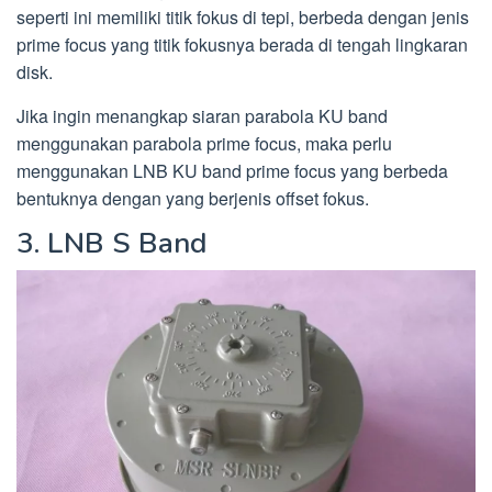
seperti ini memiliki titik fokus di tepi, berbeda dengan jenis
prime focus yang titik fokusnya berada di tengah lingkaran
disk.
Jika ingin menangkap siaran parabola KU band
menggunakan parabola prime focus, maka perlu
menggunakan LNB KU band prime focus yang berbeda
bentuknya dengan yang berjenis offset fokus.
3. LNB S Band