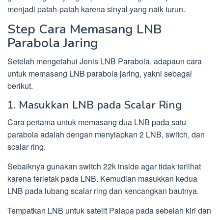
menjadi patah-patah karena sinyal yang naik turun.
Step Cara Memasang LNB
Parabola Jaring
Setelah mengetahui Jenis LNB Parabola, adapaun cara
untuk memasang LNB parabola jaring, yakni sebagai
berikut.
1. Masukkan LNB pada Scalar Ring
Cara pertama untuk memasang dua LNB pada satu
parabola adalah dengan menyiapkan 2 LNB, switch, dan
scalar ring.
Sebaiknya gunakan switch 22k inside agar tidak terlihat
karena terletak pada LNB. Kemudian masukkan kedua
LNB pada lubang scalar ring dan kencangkan bautnya.
Tempatkan LNB untuk satelit Palapa pada sebelah kiri dan