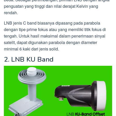
penguatan yang tinggi dan nilai derajat Kelvin yang
rendah.
LNB jenis C band biasanya dipasang pada parabola
dengan tipe prime fokus atau yang memiliki titik fokus di
tengah. Untuk hasil maksimal dalam penerimaan sinyal
satelit, dapat digunakan parabola dengan diameter
minimal 6 kaki dari jenis solid.
2. LNB KU Band