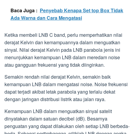
Baca Juga :
Penyebab Kenapa Set top Box Tidak
Ada Warna dan Cara Mengatasi
Ketika membeli LNB C band, perlu memperhatikan nilai
derajat Kelvin dan kemampuannya dalam menguatkan
sinyal. Nilai derajat Kelvin pada LNB parabola jenis ini
menunjukkan kemampuan LNB dalam meredam noise
atau gangguan frekuensi yang tidak diinginkan.
Semakin rendah nilai derajat Kelvin, semakin baik
kemampuan LNB dalam mengatasi noise. Noise frekuensi
dapat terjadi akibat letak parabola yang terlalu dekat
dengan jaringan distribusi listrik atau jalan raya.
Kemampuan LNB dalam menguatkan sinyal satelit
dinyatakan dalam satuan decibel (dB). Besarnya
penguatan yang dapat dilakukan oleh setiap LNB berbeda-
beda. Sebagai pertimbangan, pilihlah LNB dengan angka