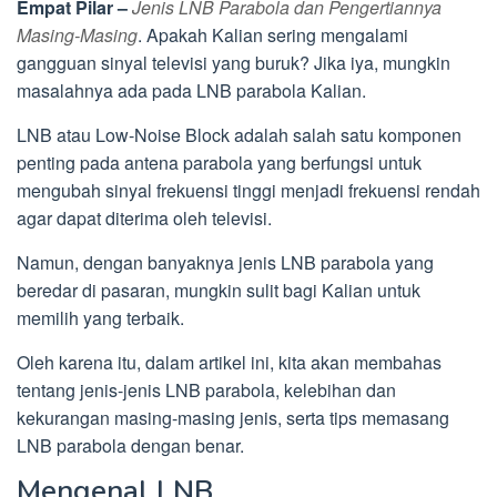
Empat Pilar –
Jenis LNB Parabola dan Pengertiannya
Masing-Masing
. Apakah Kalian sering mengalami
gangguan sinyal televisi yang buruk? Jika iya, mungkin
masalahnya ada pada LNB parabola Kalian.
LNB atau Low-Noise Block adalah salah satu komponen
penting pada antena parabola yang berfungsi untuk
mengubah sinyal frekuensi tinggi menjadi frekuensi rendah
agar dapat diterima oleh televisi.
Namun, dengan banyaknya jenis LNB parabola yang
beredar di pasaran, mungkin sulit bagi Kalian untuk
memilih yang terbaik.
Oleh karena itu, dalam artikel ini, kita akan membahas
tentang jenis-jenis LNB parabola, kelebihan dan
kekurangan masing-masing jenis, serta tips memasang
LNB parabola dengan benar.
Mengenal LNB