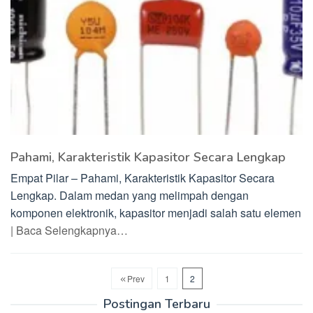
Pahami, Karakteristik Kapasitor Secara Lengkap
Empat Pilar – Pahami, Karakteristik Kapasitor Secara
Lengkap. Dalam medan yang melimpah dengan
komponen elektronik, kapasitor menjadi salah satu elemen
| Baca Selengkapnya…
Prev
1
2
Postingan Terbaru