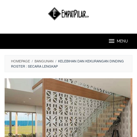
Skip
to
content
MENU
HOMEPAGE
/
BANGUNAN
/
KELEBIHAN DAN KEKURANGAN DINDING
ROSTER : SECARA LENGKAP