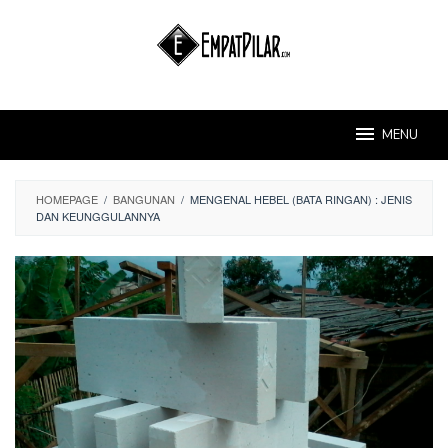
Skip
to
content
MENU
HOMEPAGE
/
BANGUNAN
/
MENGENAL HEBEL (BATA RINGAN) : JENIS
DAN KEUNGGULANNYA