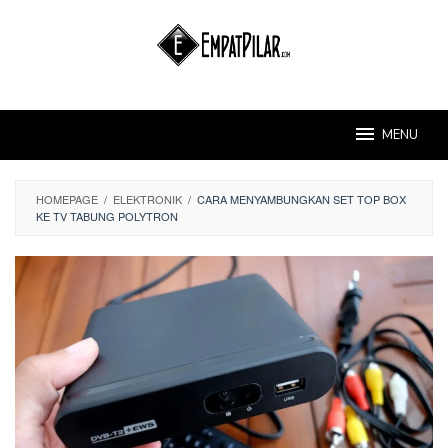
Skip
to
content
MENU
HOMEPAGE
/
ELEKTRONIK
/
CARA MENYAMBUNGKAN SET TOP BOX
KE TV TABUNG POLYTRON