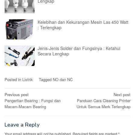
Lengkap
Kelebihan dan Kekurangan Mesin Las 450 Watt
: Terlengkap
Jenis-Jenis Solder dan Fungsinya : Ketahui
Secara Lengkap
Posted in
Listrik
Tagged
NO dan NC
Post
Previous post
Next post
Pengertian Bearing : Fungsi dan
Panduan Cara Cleaning Printer
navigation
Macam-Macam Bearing
Untuk Semua Merk Terlengkap
Leave a Reply
Your email address will not be published.
Required fields are marked
*