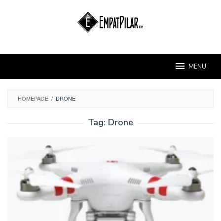
Skip
to
content
MENU
HOMEPAGE
/
DRONE
Tag:
Drone