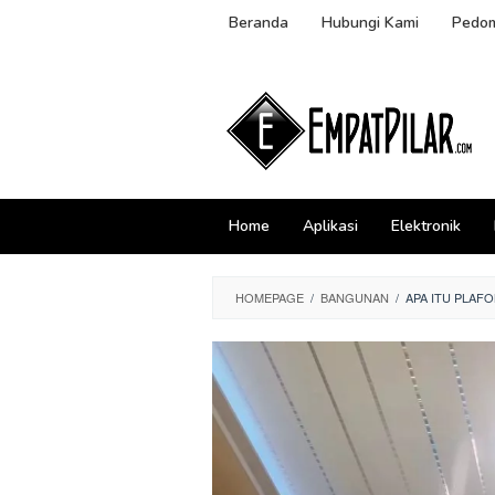
Skip
Beranda
Hubungi Kami
Pedom
to
content
Home
Aplikasi
Elektronik
HOMEPAGE
/
BANGUNAN
/
APA ITU PLAF