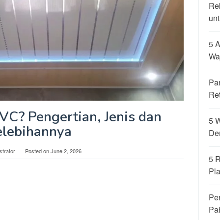
Re
unt
5 A
Wa
Pa
Re
VC? Pengertian, Jenis dan
5 
elebihannya
De
strator
Posted on
June 2, 2026
5 
Pla
Per
Pa