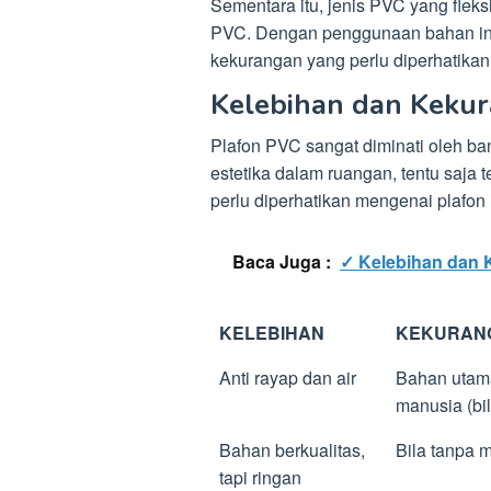
Sementara itu, jenis PVC yang fleks
PVC. Dengan penggunaan bahan ini,
kekurangan yang perlu diperhatikan
Kelebihan dan Keku
Plafon PVC sangat diminati oleh 
estetika dalam ruangan, tentu saja
perlu diperhatikan mengenai plafon i
Baca Juga :
✓ Kelebihan dan 
KELEBIHAN
KEKURAN
Anti rayap dan air
Bahan utama
manusia (bil
Bahan berkualitas,
Bila tanpa 
tapi ringan