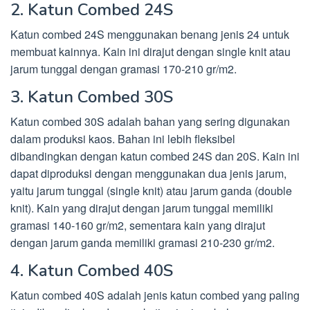
2. Katun Combed 24S
Katun combed 24S menggunakan benang jenis 24 untuk
membuat kainnya. Kain ini dirajut dengan single knit atau
jarum tunggal dengan gramasi 170-210 gr/m2.
3. Katun Combed 30S
Katun combed 30S adalah bahan yang sering digunakan
dalam produksi kaos. Bahan ini lebih fleksibel
dibandingkan dengan katun combed 24S dan 20S. Kain ini
dapat diproduksi dengan menggunakan dua jenis jarum,
yaitu jarum tunggal (single knit) atau jarum ganda (double
knit). Kain yang dirajut dengan jarum tunggal memiliki
gramasi 140-160 gr/m2, sementara kain yang dirajut
dengan jarum ganda memiliki gramasi 210-230 gr/m2.
4. Katun Combed 40S
Katun combed 40S adalah jenis katun combed yang paling