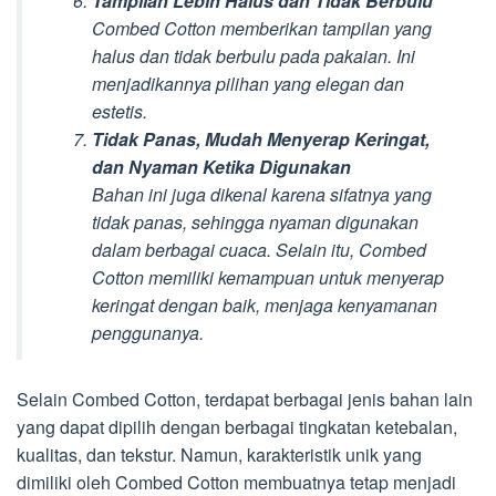
Tampilan Lebih Halus dan Tidak Berbulu
Combed Cotton memberikan tampilan yang
halus dan tidak berbulu pada pakaian. Ini
menjadikannya pilihan yang elegan dan
estetis.
Tidak Panas, Mudah Menyerap Keringat,
dan Nyaman Ketika Digunakan
Bahan ini juga dikenal karena sifatnya yang
tidak panas, sehingga nyaman digunakan
dalam berbagai cuaca. Selain itu, Combed
Cotton memiliki kemampuan untuk menyerap
keringat dengan baik, menjaga kenyamanan
penggunanya.
Selain Combed Cotton, terdapat berbagai jenis bahan lain
yang dapat dipilih dengan berbagai tingkatan ketebalan,
kualitas, dan tekstur. Namun, karakteristik unik yang
dimiliki oleh Combed Cotton membuatnya tetap menjadi