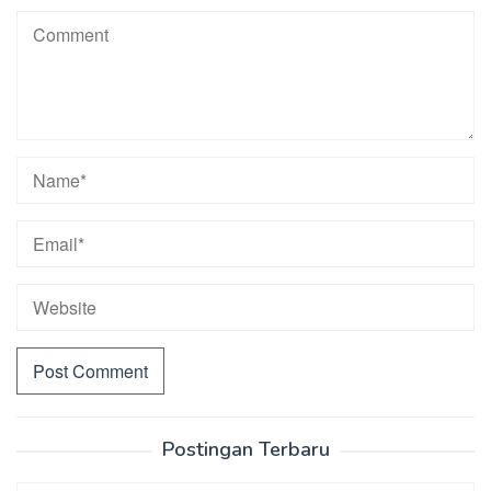
Postingan Terbaru