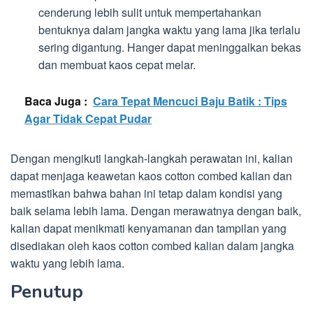
cenderung lebih sulit untuk mempertahankan
bentuknya dalam jangka waktu yang lama jika terlalu
sering digantung. Hanger dapat meninggalkan bekas
dan membuat kaos cepat melar.
Baca Juga :
Cara Tepat Mencuci Baju Batik : Tips
Agar Tidak Cepat Pudar
Dengan mengikuti langkah-langkah perawatan ini, kalian
dapat menjaga keawetan kaos cotton combed kalian dan
memastikan bahwa bahan ini tetap dalam kondisi yang
baik selama lebih lama. Dengan merawatnya dengan baik,
kalian dapat menikmati kenyamanan dan tampilan yang
disediakan oleh kaos cotton combed kalian dalam jangka
waktu yang lebih lama.
Penutup