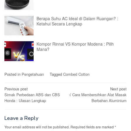
Berapa Suhu AC Ideal di Dalam Ruangan? :
Ketahui Secara Lengkap
Kompor Rinnai VS Kompor Modena : Pilih
Mana?
Posted in
Pengetahuan
Tagged
Combed Cotton
Post
Previous post
Next post
Simak Perbedaan ABS dan CBS
√ Cara Membersihkan Alat Masak
navigation
Honda : Ulasan Lengkap
Berbahan Aluminium
Leave a Reply
Your email address will not be published.
Required fields are marked
*