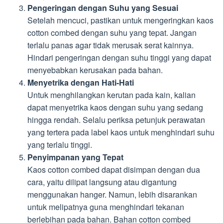
Pengeringan dengan Suhu yang Sesuai
Setelah mencuci, pastikan untuk mengeringkan kaos
cotton combed dengan suhu yang tepat. Jangan
terlalu panas agar tidak merusak serat kainnya.
Hindari pengeringan dengan suhu tinggi yang dapat
menyebabkan kerusakan pada bahan.
Menyetrika dengan Hati-Hati
Untuk menghilangkan kerutan pada kain, kalian
dapat menyetrika kaos dengan suhu yang sedang
hingga rendah. Selalu periksa petunjuk perawatan
yang tertera pada label kaos untuk menghindari suhu
yang terlalu tinggi.
Penyimpanan yang Tepat
Kaos cotton combed dapat disimpan dengan dua
cara, yaitu dilipat langsung atau digantung
menggunakan hanger. Namun, lebih disarankan
untuk melipatnya guna menghindari tekanan
berlebihan pada bahan. Bahan cotton combed