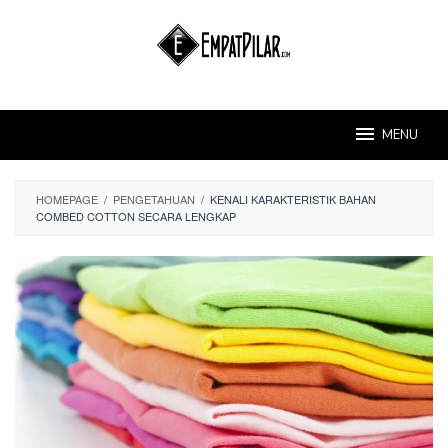
Skip
to
content
MENU
HOMEPAGE
/
PENGETAHUAN
/
KENALI KARAKTERISTIK BAHAN
COMBED COTTON SECARA LENGKAP