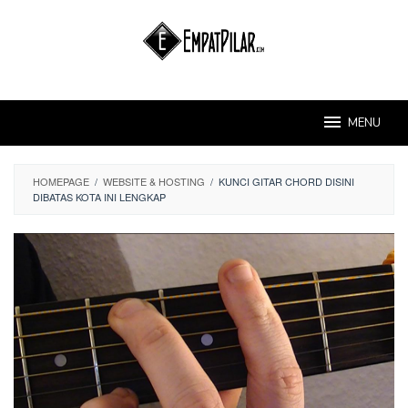
Skip
to
content
MENU
HOMEPAGE
/
WEBSITE & HOSTING
/
KUNCI GITAR CHORD DISINI
DIBATAS KOTA INI LENGKAP