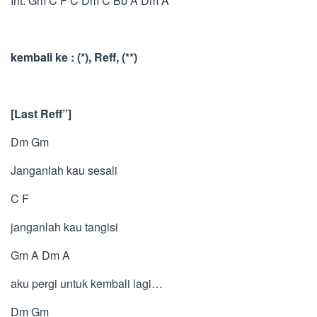
Int: Gm C F C Dm C Bb A Dm A
kembali ke : (*), Reff, (**)
[Last Reff”]
Dm Gm
Janganlah kau sesali
C F
janganlah kau tangisi
Gm A Dm A
aku pergi untuk kembali lagi…
Dm Gm