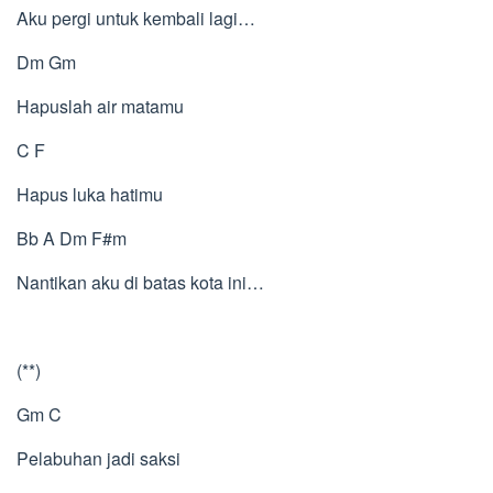
Aku pergi untuk kembali lagi…
Dm Gm
Hapuslah air matamu
C F
Hapus luka hatimu
Bb A Dm F#m
Nantikan aku di batas kota ini…
(**)
Gm C
Pelabuhan jadi saksi