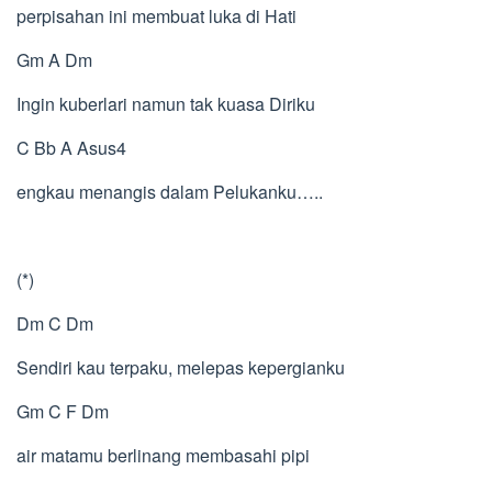
perpisahan ini membuat luka di Hati
Gm A Dm
Ingin kuberlari namun tak kuasa Diriku
C Bb A Asus4
engkau menangis dalam Pelukanku…..
(*)
Dm C Dm
Sendiri kau terpaku, melepas kepergianku
Gm C F Dm
air matamu berlinang membasahi pipi