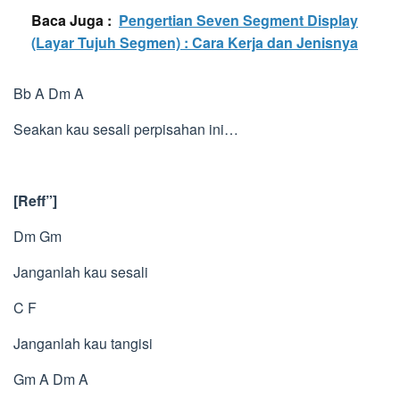
Baca Juga :
Pengertian Seven Segment Display
(Layar Tujuh Segmen) : Cara Kerja dan Jenisnya
Bb A Dm A
Seakan kau sesali perpisahan ini…
[Reff”]
Dm Gm
Janganlah kau sesali
C F
Janganlah kau tangisi
Gm A Dm A