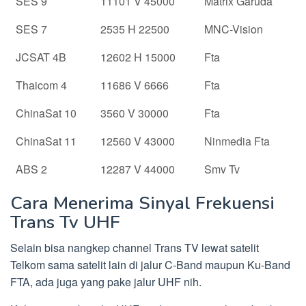
SES 9
11101 V 45000
Matrix Garuda
SES 7
2535 H 22500
MNC-Vision
JCSAT 4B
12602 H 15000
Fta
Thaicom 4
11686 V 6666
Fta
ChinaSat 10
3560 V 30000
Fta
ChinaSat 11
12560 V 43000
Ninmedia Fta
ABS 2
12287 V 44000
Smv Tv
Cara Menerima Sinyal Frekuensi
Trans Tv UHF
Selain bisa nangkep channel Trans TV lewat satelit
Telkom sama satelit lain di jalur C-Band maupun Ku-Band
FTA, ada juga yang pake jalur UHF nih.