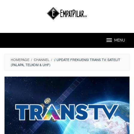
Skip
to
content
MENU
HOMEPAGE
/
CHANNEL
/
√ UPDATE FREKUENSI TRANS TV: SATELIT
(PALAPA, TELKOM & UHF)