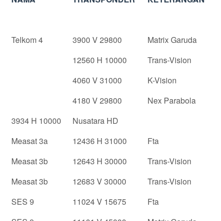
SATELIT
FREKUENSI
Telkom 4
3900 V 29800
Matrix Garuda
12560 H 10000
Trans-Vision
4060 V 31000
K-Vision
4180 V 29800
Nex Parabola
3934 H 10000
Nusatara HD
Measat 3a
12436 H 31000
Fta
Measat 3b
12643 H 30000
Trans-Vision
Measat 3b
12683 V 30000
Trans-Vision
SES 9
11024 V 15675
Fta