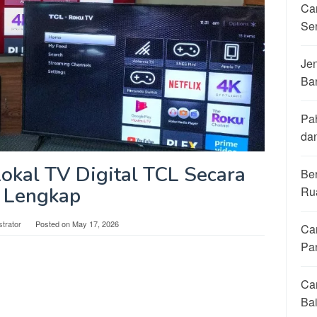
Ca
Se
Jen
Ba
Pa
da
okal TV Digital TCL Secara
Be
Lengkap
Ru
strator
Posted on
May 17, 2026
Ca
Pa
Ca
Ba