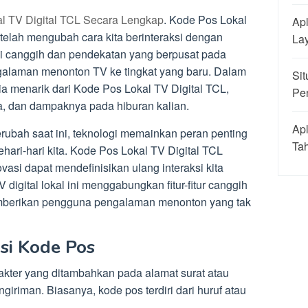
al TV Digital TCL Secara Lengkap
. Kode Pos Lokal
Apl
 telah mengubah cara kita berinteraksi dengan
La
logi canggih dan pendekatan yang berpusat pada
galaman menonton TV ke tingkat yang baru. Dalam
Sit
unia menarik dari Kode Pos Lokal TV Digital TCL,
Pe
nya, dan dampaknya pada hiburan kalian.
Apl
erubah saat ini, teknologi memainkan peran penting
Ta
ari-hari kita. Kode Pos Lokal TV Digital TCL
asi dapat mendefinisikan ulang interaksi kita
digital lokal ini menggabungkan fitur-fitur canggih
emberikan pengguna pengalaman menonton yang tak
si Kode Pos
kter yang ditambahkan pada alamat surat atau
riman. Biasanya, kode pos terdiri dari huruf atau