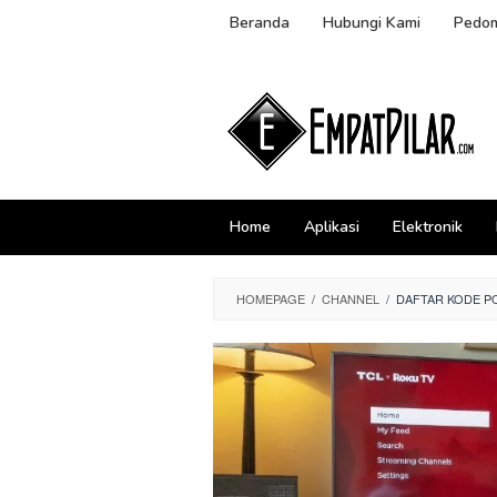
Skip
Beranda
Hubungi Kami
Pedom
to
content
Home
Aplikasi
Elektronik
HOMEPAGE
/
CHANNEL
/
DAFTAR KODE PO