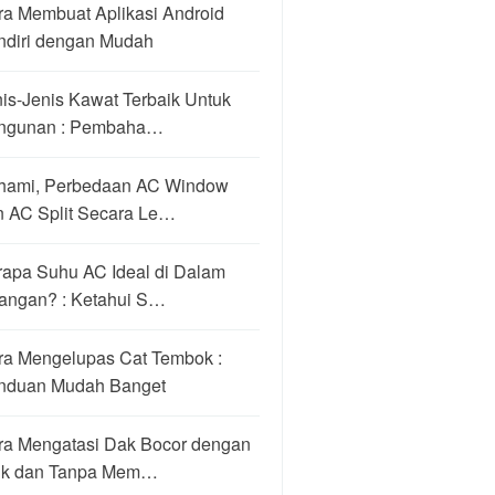
ra Membuat Aplikasi Android
ndiri dengan Mudah
is-Jenis Kawat Terbaik Untuk
ngunan : Pembaha…
hami, Perbedaan AC Window
n AC Split Secara Le…
rapa Suhu AC Ideal di Dalam
angan? : Ketahui S…
ra Mengelupas Cat Tembok :
nduan Mudah Banget
ra Mengatasi Dak Bocor dengan
ik dan Tanpa Mem…