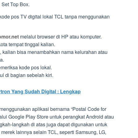
u Set Top Box.
ode pos TV digital lokal TCL tanpa menggunakan
omor.net
melalui browser di HP atau komputer.
ta tempat tinggal kalian.
ik, kalian bisa menambahkan nama kelurahan atau
a.
emeriksa kode pos lokal.
l di bagian sebelah kiri.
ytron Yang Sudah Digital : Lengkap
tu menggunakan aplikasi bernama “Postal Code for
alui Google Play Store untuk perangkat Android atau
gkah-langkah di atas juga dapat digunakan untuk
i merek lainnya selain TCL, seperti Samsung, LG,