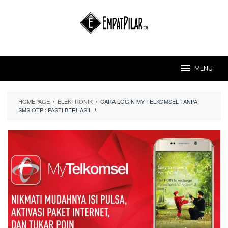
Skip
to
content
MENU
HOMEPAGE
/
ELEKTRONIK
/
CARA LOGIN MY TELKOMSEL TANPA
SMS OTP : PASTI BERHASIL !!