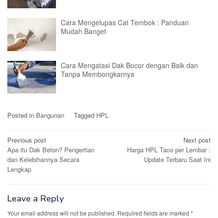
Cara Mengelupas Cat Tembok : Panduan
Mudah Banget
Cara Mengatasi Dak Bocor dengan Baik dan
Tanpa Membongkarnya
Posted in
Bangunan
Tagged
HPL
Post
Previous post
Next post
Apa itu Dak Beton? Pengertian
Harga HPL Taco per Lembar :
navigation
dan Kelebihannya Secara
Update Terbaru Saat Ini
Lengkap
Leave a Reply
Your email address will not be published.
Required fields are marked
*