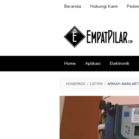
Skip
Beranda
Hubungi Kami
Pedom
to
content
Home
Aplikasi
Elektronik
HOMEPAGE
/
LISTRIK
/
APAKAH AMAN MET