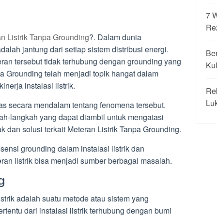
7 
Re
 Listrik Tanpa Grounding
?. Dalam dunia
adalah jantung dari setiap sistem distribusi energi.
Be
eran tersebut tidak terhubung dengan grounding yang
Kul
pa Grounding telah menjadi topik hangat dalam
erja instalasi listrik.
Re
Luk
has secara mendalam tentang fenomena tersebut.
gkah-langkah yang dapat diambil untuk mengatasi
ak dan solusi terkait Meteran Listrik Tanpa Grounding.
nsi grounding dalam instalasi listrik dan
an listrik bisa menjadi sumber berbagai masalah.
g
istrik adalah suatu metode atau sistem yang
entu dari instalasi listrik terhubung dengan bumi