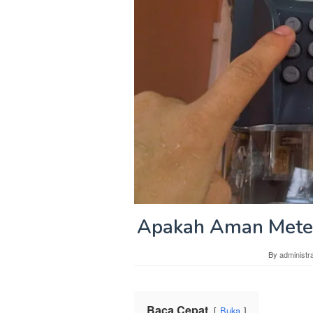
Apakah Aman Meter
By
administra
Baca Cepat
Buka