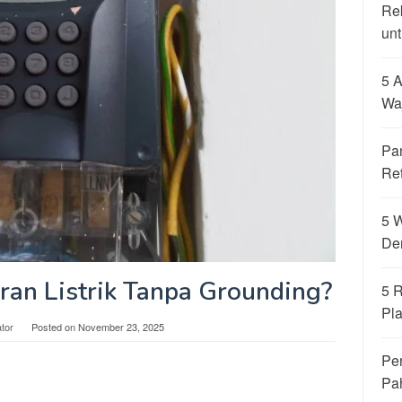
Re
unt
5 A
Wa
Pa
Re
5 
De
an Listrik Tanpa Grounding?
5 
Pla
tor
Posted on
November 23, 2025
Per
Pa