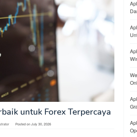
Apl
Dan
Apl
Un
Apl
Wi
We
On
Apl
Gra
rbaik untuk Forex Terpercaya
Apl
strator
Posted on
July 30, 2026
Ope