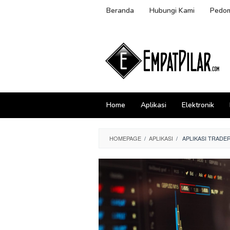
Skip
Beranda
Hubungi Kami
Pedom
to
content
Home
Aplikasi
Elektronik
HOMEPAGE
/
APLIKASI
/
APLIKASI TRADE